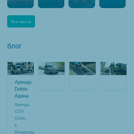
Все места
блог
Аренда
Doblo
Адана
Аренда
COV
Doblo
в
Международном