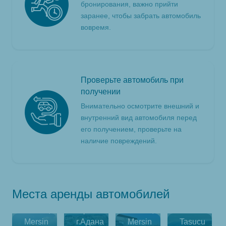
бронирования, важно прийти
заранее, чтобы забрать автомобиль
вовремя.
Проверьте автомобиль при
получении
Внимательно осмотрите внешний и
внутренний вид автомобиля перед
его получением, проверьте на
наличие повреждений.
Adana,
Adana
Места аренды автомобилей
Центральный
Mersin,
Mersin,
офис
Mersin,
Mersin
Mersin
г.Адана
Mersin
Tasucu