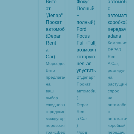
Вито
Фокус
автомобил
ат
Полный
с
’Депар’’
+
автоматиче
Прокат
полный(
коробкой
автомобилей
Ford
передач
(Depar
Focus
adana
Rent
Full+Full)
Компания
a
возможность,
DEPAR
Car)
которую
Rent
Мерседес
нельзя
A Car,
Вито
упустить
реагируя
предлагает
В’’Депар’’
на
на
Прокат
растущий
ваш
автомобилей
спрос
выбор
(
на
ежедневные
Depar
автомобили
городские,
Rent
с
междугородные
a Car
автоматичес
перевозки,
)
коробкой
трансферы
Форд
передач,