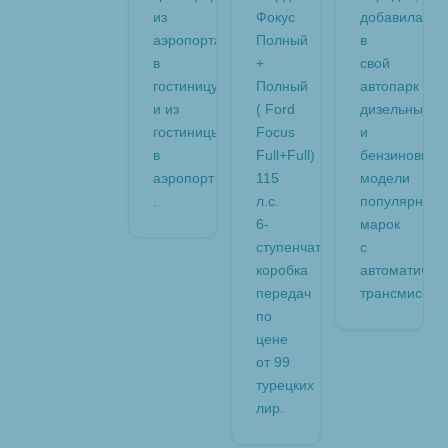
из
Фокус
добавила
аэропорта
Полный
в
в
+
свой
гостиницy
Полный
автопарк
и из
( Ford
дизельные
гостиницы
Focus
и
в
Full+Full)
бензиновые
аэропорт
115
модели
.
л.с.
популярных
6-
марок
ступенчатая
с
коробка
автоматичес
передач
трансмиссие
по
цене
от 99
турецких
лир.