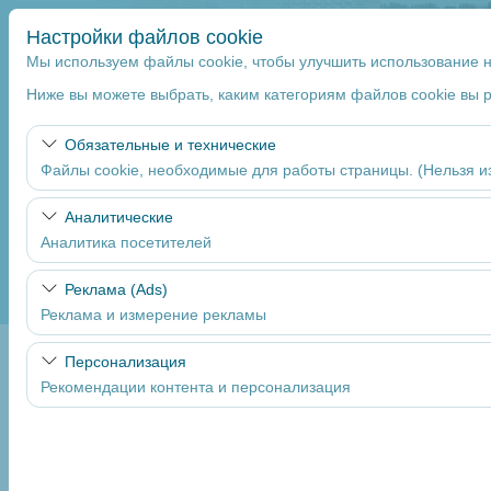
Настройки файлов cookie
Мы используем файлы cookie, чтобы улучшить использование 
Ниже вы можете выбрать, каким категориям файлов cookie вы 
Аренда автомобилей в международном
Обязательные и технические
аэропорту Чукурова
Файлы cookie, необходимые для работы страницы. (Нельзя и
Depar Rent A Car
является авторизованной компанией по
аренде автомобилей TÜRSAB
!
Эти файлы cookie необходимы для корректной работы сайта, 
Аналитические
Аналитика посетителей
Чувствительный элемент
Эти файлы cookie позволяют нам анализировать, как использ
Реклама (Ads)
Mersin
постоянного улучшения пользовательского опыта.
Реклама и измерение рекламы
Эти файлы cookie позволяют показывать вам персонализиров
Персонализация
Указать другое место возврата машины
Рекомендации контента и персонализация
Дата и время пуска
Эти файлы cookie используются для обеспечения согласован
09:00