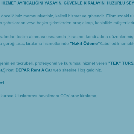
HİZMET AYRICALIĞINI YAŞAYIN, GÜVENLE KİRALAYIN, HUZURLU SEY
nceliğimiz memnuniyetiniz, kaliteli hizmet ve güvendir. Filomuzdaki tüm a
çin şahıslardan veya başka şirketlerden araç alınıp, kesinlikle müşteriler
tarafından teslim alınması esnasında ,kiracının kendi adına düzenlenmiş ge
a gereği araç kiralama hizmetlerinde
''Nakit Ödeme''
Kabul edilmemekte
lgenin en tecrübeli, profesyonel ve kurumsal hizmet veren
"TEK" TÜRSA
ma
Şirketi
DEPAR Rent A Car
web sitesine Hoş geldiniz.
ti
 Çukurova Uluslararası havalimanı COV araç kiralama,