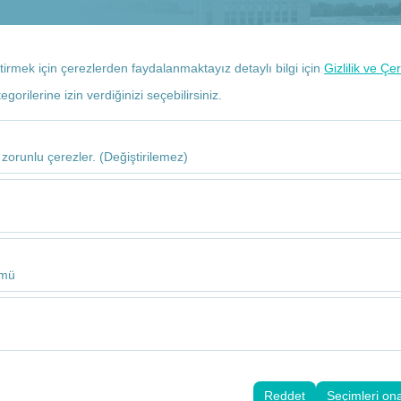
+90 532 113 63 93
Rez
eştirmek için çerezlerden faydalanmaktayız detaylı bilgi için
Gizlilik ve Çe
orilerine izin verdiğinizi seçebilirsiniz.
 zorunlu çerezler. (Değiştirilemez)
 Araç Kiralama
u şekilde çalışması, güvenlik, oturum yönetimi ve temel işlevler için gere
adır!
sıl kullanıldığını (ziyaretçi sayısı, en çok ziyaret edilen sayfalar, kullanı
Bu veriler, web sitesi performansını ölçmek ve kullanıcı deneyimini sürekl
09
ümü
alanlarınıza uygun kişiselleştirilmiş reklamlar göstermemize ve reklam k
yısı, tıklama oranı) ölçmemize olanak tanır.
rayüzü ayarlarınızı, dil tercihinizi ve diğer yapılandırmalarınızı koruyara
nı ve sürekliliğini sağlamak amacıyla kullanılır.
Reddet
Seçimleri on