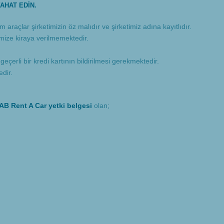
AHAT EDİN.
raçlar şirketimizin öz malıdır ve şirketimiz adına kayıtlıdır.
imize kiraya verilmemektedir.
çerli bir kredi kartının bildirilmesi gerekmektedir.
dir.
B Rent A Car yetki belgesi
olan;