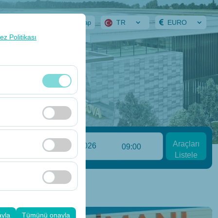
TR
EURO
ervasyonlarım
Giriş Yap
rez Politikası
klidir. Devre dışı
cı davranışları)
Araçları
i iyileştirmek için
:00
09:00
Listele
ampanyalarımızın
k, platformdaki
ayla
Tümünü onayla