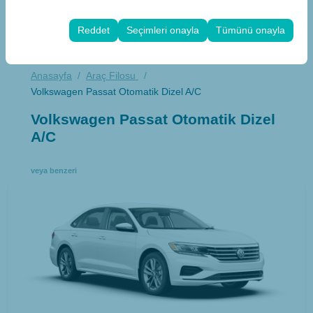
Bu çerezler, kullanıcı arayüzü ayarlarınızı, dil tercihinizi
olanak tanır.
ve diğer yapılandırmalarınızı koruyarak, platformdaki
Reddet
Seçimleri onayla
Tümünü onayla
deneyiminizin tutarlılığını ve sürekliliğini sağlamak
amacıyla kullanılır.
Anasayfa
Araç Filosu
Volkswagen Passat Otomatik Dizel A/C
Volkswagen Passat Otomatik Dizel
A/C
veya benzeri