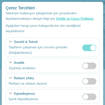
Çerez Tercihleri
Sitemizin kullanışını iyileştirmek için çerezlerden
faydalanmaktayız detaylı bilgi için
Gizlilik ve Çerez Politikası
Aşağıdan hangi çerez kategorilerine izin verdiğinizi
Alış Yeri
seçebilirsiniz.
Mersin Çukurova Uluslararası Havalimanı Dış hatlar
Gerekli & Teknik
Sayfanın çalışması için zorunlu çerezler.
Aracı farklı bir lokasyona bırakacağım
(Değiştirilemez)
Alış Tarih
Bu çerezler sitenin doğru şekilde çalışması, güvenlik,
Analitik
oturum yönetimi ve temel işlevler için gereklidir. Devre
Ziyaretçi analizleri
09:00
dışı bırakılamaz.
Bu çerezler, sitemizin nasıl kullanıldığını (ziyaretçi sayısı,
Reklam (Ads)
Bırakış Tarih
en çok ziyaret edilen sayfalar, kullanıcı davranışları)
Reklam ve reklam ölçümü
analiz etmemizi sağlar. Bu veriler, web sitesi
09:00
Bu çerezler, size ilgi alanlarınıza uygun kişiselleştirilmiş
performansını ölçmek ve kullanıcı deneyimini sürekli
Kişiselleştirme
reklamlar göstermemize ve reklam kampanyalarımızın
iyileştirmek için kullanılır.
İçerik kişiselleştirme
etkinliğini (gösterim sayısı, tıklama oranı) ölçmemize
Araçları Listele