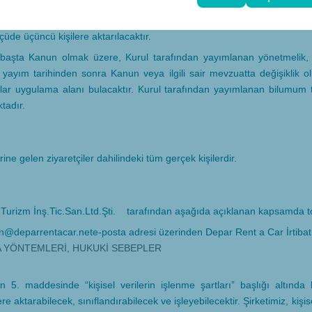
r”) tarafından veri sorumlusu sıfatıyla, özel hayatın gizliliğinin korunma
psamında Kanun’a uygun olarak kaydedilecek, sınıflandırılacak, sa
üde üçüncü kişilere aktarılacaktır.
 başta Kanun olmak üzere, Kurul tarafından yayımlanan yönetmelik, t
n yayım tarihinden sonra Kanun veya ilgili sair mevzuatta değişiklik 
 uygulama alanı bulacaktır. Kurul tarafından yayımlanan bilumum teb
tadır.
ine gelen ziyaretçiler dahilindeki tüm gerçek kişilerdir.
r Turizm İnş.Tic.San.Ltd.Şti. tarafından aşağıda açıklanan kapsamda to
n@deparrentacar.nete-posta
adresi üzerinden Depar Rent a Car İrtibat Ki
A YÖNTEMLERİ, HUKUKİ SEBEPLER
5. maddesinde “kişisel verilerin işlenme şartları” başlığı altında be
e aktarabilecek, sınıflandırabilecek ve işleyebilecektir. Şirketimiz, kişi