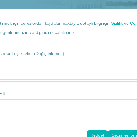
+90 532 113 63 93
Rez
eştirmek için çerezlerden faydalanmaktayız detaylı bilgi için
Gizlilik ve Çe
orilerine izin verdiğinizi seçebilirsiniz.
Alış Tarih
09
 zorunlu çerezler. (Değiştirilemez)
u şekilde çalışması, güvenlik, oturum yönetimi ve temel işlevler için gere
sıl kullanıldığını (ziyaretçi sayısı, en çok ziyaret edilen sayfalar, kullanı
Bu veriler, web sitesi performansını ölçmek ve kullanıcı deneyimini sürekl
ümü
alanlarınıza uygun kişiselleştirilmiş reklamlar göstermemize ve reklam k
yısı, tıklama oranı) ölçmemize olanak tanır.
rayüzü ayarlarınızı, dil tercihinizi ve diğer yapılandırmalarınızı koruyara
nı ve sürekliliğini sağlamak amacıyla kullanılır.
Reddet
Seçimleri on