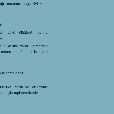
doğrultusunda, başta KVKK’nın
i,
kî yükümlülüğünü yerine
ı,
zgürlüklerine zarar vermemek
meşru menfaatleri için veri
 işlenmektedir.
rileriniz basılı ve elektronik
asıtasıyla toplanmaktadır.