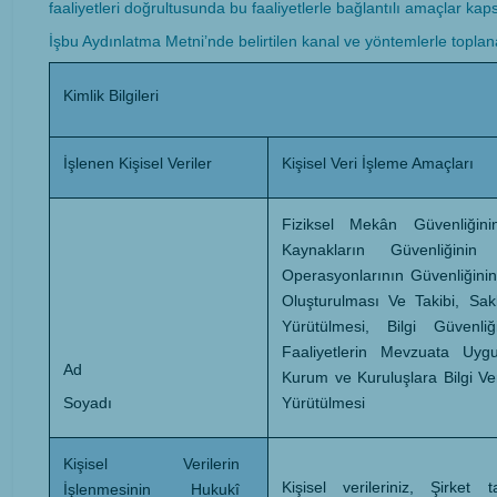
faaliyetleri doğrultusunda bu faaliyetlerle bağlantılı amaçlar kap
İşbu Aydınlatma Metni’nde belirtilen kanal ve yöntemlerle toplana
Kimlik Bilgileri
İşlenen Kişisel Veriler
Kişisel Veri İşleme Amaçları
Fiziksel Mekân Güvenliğin
Kaynakların Güvenliğini
Operasyonlarının Güvenliğinin 
Oluşturulması Ve Takibi, Sakl
Yürütülmesi, Bilgi Güvenliğ
Faaliyetlerin Mevzuata Uygun
Ad
Kurum ve Kuruluşlara Bilgi Veri
Soyadı
Yürütülmesi
Kişisel Verilerin
Kişisel verileriniz, Şirket 
İşlenmesinin Hukukî