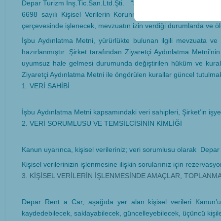
Depar Turizm İnş.Tic.San.Ltd.Şti. “Şirket” veya (“Depar Rent a Ca
6698 sayılı Kişisel Verilerin Korunması Kanunu (“Kanun”) ka
çerçevesinde işlenecek, mevzuatın izin verdiği durumlarda ve ölç
İşbu Aydınlatma Metni, yürürlükte bulunan ilgili mevzuata ve
hazırlanmıştır. Şirket tarafından Ziyaretçi Aydınlatma Metni’ni
uyumsuz hale gelmesi durumunda değiştirilen hüküm ve kurallar
Ziyaretçi Aydınlatma Metni ile öngörülen kurallar güncel tutulmak
1. VERİ SAHİBİ
İşbu Aydınlatma Metni kapsamındaki veri sahipleri, Şirket’in işyer
2. VERİ SORUMLUSU VE TEMSİLCİSİNİN KİMLİĞİ
Kanun uyarınca, kişisel verileriniz; veri sorumlusu olarak Depa
Kişisel verilerinizin işlenmesine ilişkin sorularınız için
rezervasyo
3. KİŞİSEL VERİLERİN İŞLENMESİNDE AMAÇLAR, TOPLANM
Depar Rent a Car, aşağıda yer alan kişisel verileri Kanun’un 
kaydedebilecek, saklayabilecek, güncelleyebilecek, üçüncü kişiler