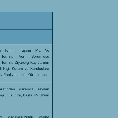
in Temini, Taşınır Mal Ve
n Temini, Veri Sorumlusu
Temini, Ziyaretçi Kayıtlarının
li Kişi, Kurum ve Kuruluşlara
iv Faaliyetlerinin Yürütülmesi
tarafından yukarıda sayılan
doğrultusunda, başta KVKK’nın
kî yükümlülüğünü yerine