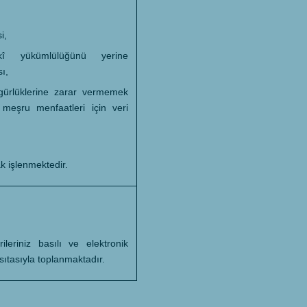
i,
kî yükümlülüğünü yerine
ı,
zgürlüklerine zarar vermemek
meşru menfaatleri için veri
k işlenmektedir.
rileriniz basılı ve elektronik
asıtasıyla toplanmaktadır.