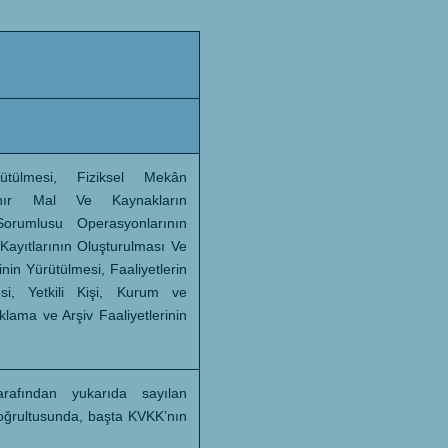
ürütülmesi, Fiziksel Mekân
şınır Mal Ve Kaynakların
Sorumlusu Operasyonlarının
 Kayıtlarının Oluşturulması Ve
inin Yürütülmesi, Faaliyetlerin
i, Yetkili Kişi, Kurum ve
klama ve Arşiv Faaliyetlerinin
tarafından yukarıda sayılan
doğrultusunda, başta KVKK’nın