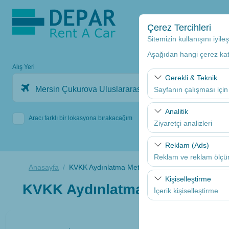
Çerez Tercihleri
Sitemizin kullanışını iyil
Aşağıdan hangi çerez kateg
Alış Yeri
Gerekli & Teknik
Mersin Çukurova Uluslararası Havalimanı Dış hatlar
Sayfanın çalışması için
Bu çerezler sitenin doğr
Analitik
Aracı farklı bir lokasyona bırakacağım
bırakılamaz.
Ziyaretçi analizleri
Bu çerezler, sitemizin na
Reklam (Ads)
analiz etmemizi sağlar. 
Reklam ve reklam ölç
kullanılır.
Anasayfa
KVKK Aydınlatma Metni
Bu çerezler, size ilgi 
Kişiselleştirme
KVKK Aydınlatma Metni
etkinliğini (gösterim sa
İçerik kişiselleştirme
Bu çerezler, kullanıcı a
deneyiminizin tutarlılığı