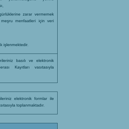
ı,
zgürlüklerine zarar vermemek
meşru menfaatleri için veri
k işlenmektedir.
rileriniz basılı ve elektronik
rası Kayıtları vasıtasıyla
ileriniz elektronik formlar ile
sıtasıyla toplanmaktadır.