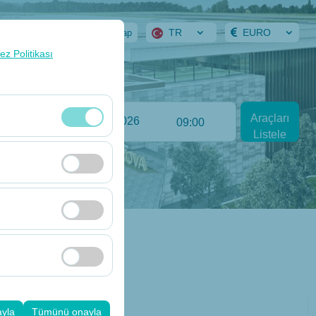
TR
EURO
ervasyonlarım
Giriş Yap
rez Politikası
Bırakış Tarih
Araçları
:00
09:00
Listele
klidir. Devre dışı
cı davranışları)
i iyileştirmek için
ampanyalarımızın
k, platformdaki
ayla
Tümünü onayla