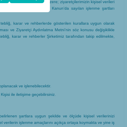
sı prensibi başta olmak üzere; ziyaretçilerimizin kişisel verileri
klanacak, güncellenecek ve Kanun’da sayılan işlenme şartları
ebliğ, karar ve rehberlerde gösterilen kurallara uygun olarak
olması ve Ziyaretçi Aydınlatma Metni’nin söz konusu değişiklikle
liğ, karar ve rehberler Şirketimiz tarafından takip edilmekte,
planacak ve işlenebilecektir.
şisi ile iletişime geçebilirsiniz.
lirlenen şartlara uygun şekilde ve ölçüde kişisel verilerinizi
sel verilerin işlenme amaçlarını açıkça ortaya koymakta ve yine iş