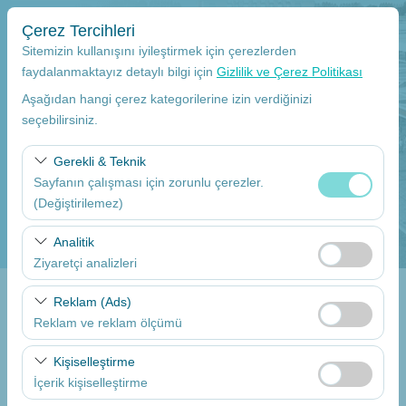
Çerez Tercihleri
Sitemizin kullanışını iyileştirmek için çerezlerden
faydalanmaktayız detaylı bilgi için
Gizlilik ve Çerez Politikası
Aşağıdan hangi çerez kategorilerine izin verdiğinizi
Alış Yeri
seçebilirsiniz.
Mersin Çukurova Uluslararası Havalimanı Dış hatlar
Gerekli & Teknik
Sayfanın çalışması için zorunlu çerezler.
Aracı farklı bir lokasyona bırakacağım
(Değiştirilemez)
Alış Tarih
Bu çerezler sitenin doğru şekilde çalışması, güvenlik,
Analitik
oturum yönetimi ve temel işlevler için gereklidir. Devre
Ziyaretçi analizleri
09:00
dışı bırakılamaz.
Bu çerezler, sitemizin nasıl kullanıldığını (ziyaretçi sayısı,
Reklam (Ads)
Bırakış Tarih
en çok ziyaret edilen sayfalar, kullanıcı davranışları)
Reklam ve reklam ölçümü
analiz etmemizi sağlar. Bu veriler, web sitesi
09:00
Bu çerezler, size ilgi alanlarınıza uygun kişiselleştirilmiş
performansını ölçmek ve kullanıcı deneyimini sürekli
Kişiselleştirme
reklamlar göstermemize ve reklam kampanyalarımızın
iyileştirmek için kullanılır.
İçerik kişiselleştirme
etkinliğini (gösterim sayısı, tıklama oranı) ölçmemize
Araçları Listele