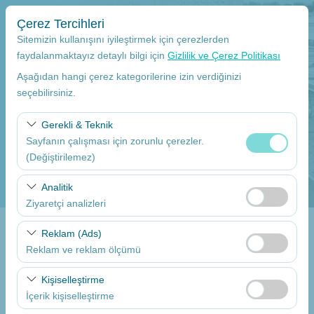
Çerez Tercihleri
Sitemizin kullanışını iyileştirmek için çerezlerden
faydalanmaktayız detaylı bilgi için
Gizlilik ve Çerez Politikası
Aşağıdan hangi çerez kategorilerine izin verdiğinizi
Alış Yeri
seçebilirsiniz.
Mersin Çukurova Uluslararası Havalimanı İç Hatlar
Gerekli & Teknik
Sayfanın çalışması için zorunlu çerezler.
Aracı farklı bir lokasyona bırakacağım
Mersin Taşucu
(Değiştirilemez)
Alış Tarih
Bu çerezler sitenin doğru şekilde çalışması, güvenlik,
Analitik
oturum yönetimi ve temel işlevler için gereklidir. Devre
Ziyaretçi analizleri
09:00
dışı bırakılamaz.
Bu çerezler, sitemizin nasıl kullanıldığını (ziyaretçi sayısı,
Reklam (Ads)
Bırakış Tarih
en çok ziyaret edilen sayfalar, kullanıcı davranışları)
Reklam ve reklam ölçümü
analiz etmemizi sağlar. Bu veriler, web sitesi
09:00
Bu çerezler, size ilgi alanlarınıza uygun kişiselleştirilmiş
performansını ölçmek ve kullanıcı deneyimini sürekli
Kişiselleştirme
reklamlar göstermemize ve reklam kampanyalarımızın
iyileştirmek için kullanılır.
İçerik kişiselleştirme
etkinliğini (gösterim sayısı, tıklama oranı) ölçmemize
Araçları Listele