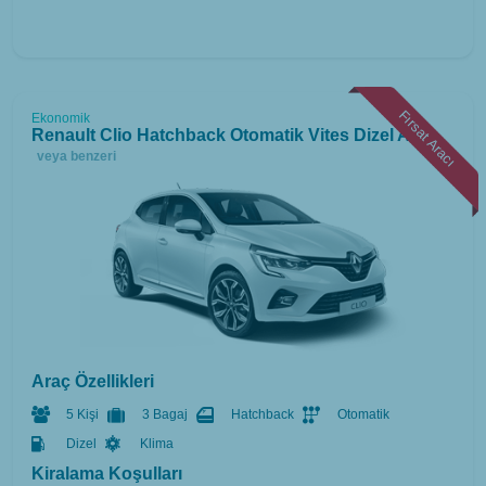
Fırsat Aracı
Ekonomik
Renault Clio Hatchback Otomatik Vites Dizel A/C
veya benzeri
Araç Özellikleri
5 Kişi
3 Bagaj
Hatchback
Otomatik
Dizel
Klima
Kiralama Koşulları