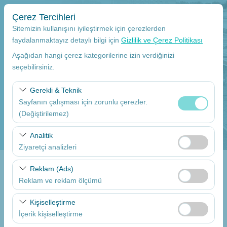
Çerez Tercihleri
Sitemizin kullanışını iyileştirmek için çerezlerden
faydalanmaktayız detaylı bilgi için
Gizlilik ve Çerez Politikası
Aşağıdan hangi çerez kategorilerine izin verdiğinizi
Alış Yeri
seçebilirsiniz.
Mersin Çukurova Uluslararası Havalimanı Dış hatlar
Gerekli & Teknik
Sayfanın çalışması için zorunlu çerezler.
Aracı farklı bir lokasyona bırakacağım
(Değiştirilemez)
Alış Tarih
Bu çerezler sitenin doğru şekilde çalışması, güvenlik,
Analitik
oturum yönetimi ve temel işlevler için gereklidir. Devre
Ziyaretçi analizleri
09:00
dışı bırakılamaz.
Bu çerezler, sitemizin nasıl kullanıldığını (ziyaretçi sayısı,
Reklam (Ads)
Bırakış Tarih
en çok ziyaret edilen sayfalar, kullanıcı davranışları)
Reklam ve reklam ölçümü
analiz etmemizi sağlar. Bu veriler, web sitesi
09:00
Bu çerezler, size ilgi alanlarınıza uygun kişiselleştirilmiş
performansını ölçmek ve kullanıcı deneyimini sürekli
Kişiselleştirme
reklamlar göstermemize ve reklam kampanyalarımızın
iyileştirmek için kullanılır.
İçerik kişiselleştirme
etkinliğini (gösterim sayısı, tıklama oranı) ölçmemize
Araçları Listele