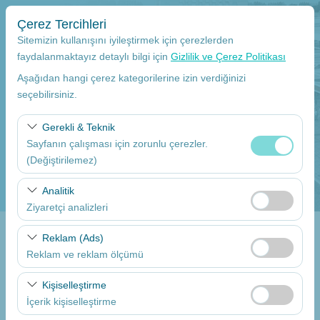
Çerez Tercihleri
Sitemizin kullanışını iyileştirmek için çerezlerden
faydalanmaktayız detaylı bilgi için
Gizlilik ve Çerez Politikası
Aşağıdan hangi çerez kategorilerine izin verdiğinizi
Alış Yeri
seçebilirsiniz.
Mersin Çukurova Uluslararası Havalimanı Dış hatlar
Gerekli & Teknik
Sayfanın çalışması için zorunlu çerezler.
Aracı farklı bir lokasyona bırakacağım
(Değiştirilemez)
Alış Tarih
Bu çerezler sitenin doğru şekilde çalışması, güvenlik,
Analitik
oturum yönetimi ve temel işlevler için gereklidir. Devre
Ziyaretçi analizleri
09:00
dışı bırakılamaz.
Bu çerezler, sitemizin nasıl kullanıldığını (ziyaretçi sayısı,
Reklam (Ads)
Bırakış Tarih
en çok ziyaret edilen sayfalar, kullanıcı davranışları)
Reklam ve reklam ölçümü
analiz etmemizi sağlar. Bu veriler, web sitesi
09:00
Bu çerezler, size ilgi alanlarınıza uygun kişiselleştirilmiş
performansını ölçmek ve kullanıcı deneyimini sürekli
Kişiselleştirme
reklamlar göstermemize ve reklam kampanyalarımızın
iyileştirmek için kullanılır.
İçerik kişiselleştirme
etkinliğini (gösterim sayısı, tıklama oranı) ölçmemize
Araçları Listele