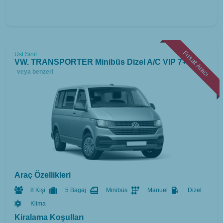
Fırsat Aracı
Üst Sınıf
VW. TRANSPORTER Minibüs Dizel A/C VIP 7+1
veya benzeri
Araç Özellikleri
8 Kişi
5 Bagaj
Minibüs
Manuel
Dizel
Klima
Kiralama Koşulları