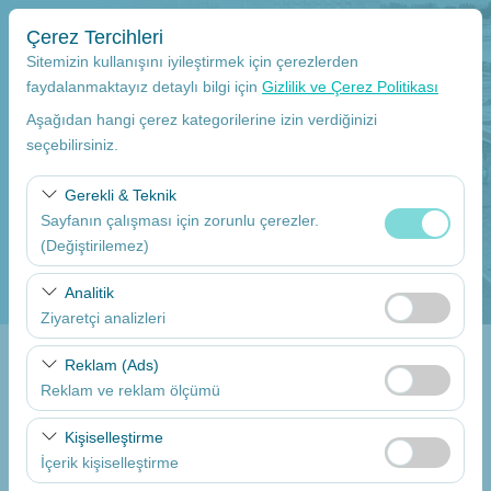
Çerez Tercihleri
Sitemizin kullanışını iyileştirmek için çerezlerden
faydalanmaktayız detaylı bilgi için
Gizlilik ve Çerez Politikası
Aşağıdan hangi çerez kategorilerine izin verdiğinizi
Alış Yeri
seçebilirsiniz.
Mersin Çukurova Uluslararası Havalimanı Dış hatlar
Gerekli & Teknik
Sayfanın çalışması için zorunlu çerezler.
Aracı farklı bir lokasyona bırakacağım
(Değiştirilemez)
Alış Tarih
Bu çerezler sitenin doğru şekilde çalışması, güvenlik,
Analitik
oturum yönetimi ve temel işlevler için gereklidir. Devre
Ziyaretçi analizleri
09:00
dışı bırakılamaz.
Bu çerezler, sitemizin nasıl kullanıldığını (ziyaretçi sayısı,
Reklam (Ads)
Bırakış Tarih
en çok ziyaret edilen sayfalar, kullanıcı davranışları)
Reklam ve reklam ölçümü
analiz etmemizi sağlar. Bu veriler, web sitesi
09:00
Bu çerezler, size ilgi alanlarınıza uygun kişiselleştirilmiş
performansını ölçmek ve kullanıcı deneyimini sürekli
Kişiselleştirme
reklamlar göstermemize ve reklam kampanyalarımızın
iyileştirmek için kullanılır.
İçerik kişiselleştirme
etkinliğini (gösterim sayısı, tıklama oranı) ölçmemize
Araçları Listele