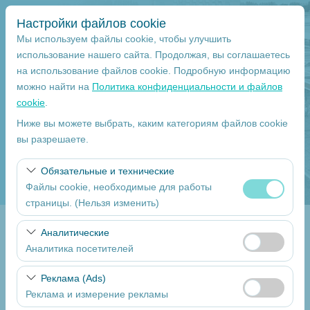
Настройки файлов cookie
Мы используем файлы cookie, чтобы улучшить
использование нашего сайта. Продолжая, вы соглашаетесь
на использование файлов cookie. Подробную информацию
Чувствительный элемент
можно найти на
Политика конфиденциальности и файлов
cookie
.
Mersin
Ниже вы можете выбрать, каким категориям файлов cookie
вы разрешаете.
Указать другое место возврата машины
Обязательные и технические
Дата и время пуска
Файлы cookie, необходимые для работы
страницы. (Нельзя изменить)
09:00
Эти файлы cookie необходимы для корректной
Аналитические
Return date
работы сайта, безопасности, управления сеансами и
Аналитика посетителей
базовых функций. Их нельзя отключить.
09:00
Эти файлы cookie позволяют нам анализировать, как
Реклама (Ads)
используется наш сайт (количество посетителей,
Реклама и измерение рекламы
самые посещаемые страницы, поведение
Перечислите Автомобили