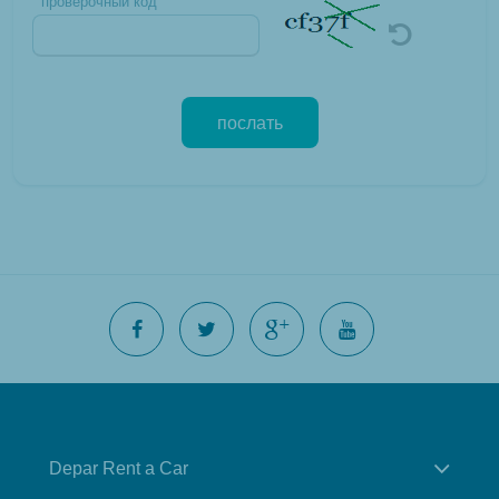
проверочный код
послать
Depar Rent a Car