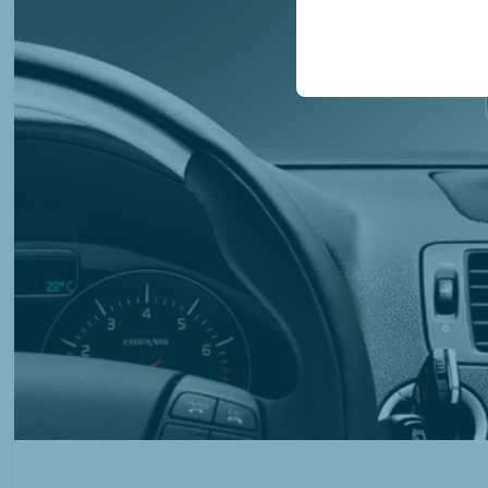
Эти файлы cookie исп
платформе путем сохр
параметров.