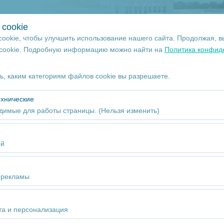
+ 90 532 113 63 93
cookie
ookie, чтобы улучшить использование нашего сайта. Продолжая, в
 cookie. Подробную информацию можно найти на
Политика конфид
Дата и время пуска
, каким категориям файлов cookie вы разрешаете.
09:00
ехнические
димые для работы страницы. (Нельзя изменить)
бходимы для корректной работы сайта, безопасности, управления
тключить.
ей
воляют нам анализировать, как используется наш сайт (количество
)
 поведение пользователей). Эти данные используются для оценк
 рекламы
айта и постоянного улучшения пользовательского опыта.
воляют показывать вам персонализированную рекламу в соответст
ь эффективность наших рекламных кампаний (показы, коэффициен
та и персонализация