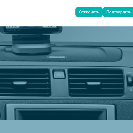
ользуются для обеспечения согласованности и непрерывности ваш
анения настроек пользовательского интерфейса, языковых предпо
Отклонить
Подтвердить