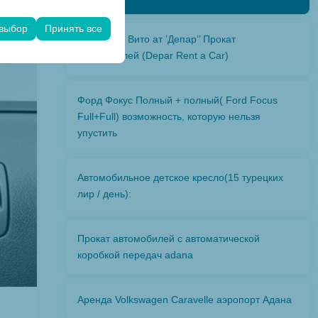
его опыта на
чтений и других
 выбор
Принять все
Мерцедес Вито ат ’Депар’’ Прокат
автомобилей (Depar Rent a Car)
Форд Фокус Полный + полный( Ford Focus
Full+Full) возможность, которую нельзя
упустить
Автомобильное детское кресло(15 турецких
лир / день):
Прокат автомобилей с автоматической
коробкой передач adana
Аренда Volkswagen Caravelle аэропорт Адана