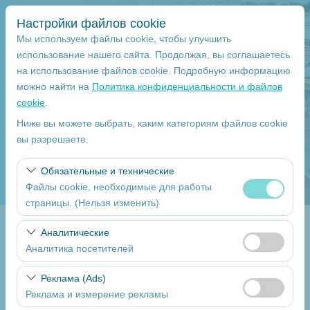
Настройки файлов cookie
Мы используем файлы cookie, чтобы улучшить
использование нашего сайта. Продолжая, вы соглашаетесь
на использование файлов cookie. Подробную информацию
Чувствительный элемент
можно найти на
Политика конфиденциальности и файлов
cookie
.
Mersin
Ниже вы можете выбрать, каким категориям файлов cookie
вы разрешаете.
Указать другое место возврата машины
Обязательные и технические
Дата и время пуска
Файлы cookie, необходимые для работы
страницы. (Нельзя изменить)
09:00
Эти файлы cookie необходимы для корректной
Аналитические
Return date
работы сайта, безопасности, управления сеансами и
Аналитика посетителей
базовых функций. Их нельзя отключить.
09:00
Эти файлы cookie позволяют нам анализировать, как
Реклама (Ads)
используется наш сайт (количество посетителей,
Реклама и измерение рекламы
самые посещаемые страницы, поведение
Перечислите Автомобили