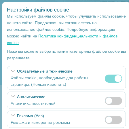
Настройки файлов cookie
Мы используем файлы cookie, чтобы улучшить использование
нашего сайта. Продолжая, вы соглашаетесь на
использование файлов cookie. Подробную информацию
Чувствительный элемент
можно найти на
Политика конфиденциальности и файлов
cookie
.
Mersin
Ниже вы можете выбрать, каким категориям файлов cookie вы
разрешаете.
Указать другое место возврата машины
Обязательные и технические
Дата и время пуска
Файлы cookie, необходимые для работы
страницы. (Нельзя изменить)
09:00
Эти файлы cookie необходимы для корректной работы
Аналитические
Return date
сайта, безопасности, управления сеансами и базовых
Аналитика посетителей
функций. Их нельзя отключить.
09:00
Эти файлы cookie позволяют нам анализировать, как
Реклама (Ads)
используется наш сайт (количество посетителей, самые
Реклама и измерение рекламы
посещаемые страницы, поведение пользователей). Эти
Перечислите Автомобили