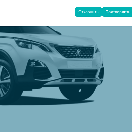
ользуются для обеспечения согласованности и непрерывности ваш
анения настроек пользовательского интерфейса, языковых предпо
Отклонить
Подтвердить