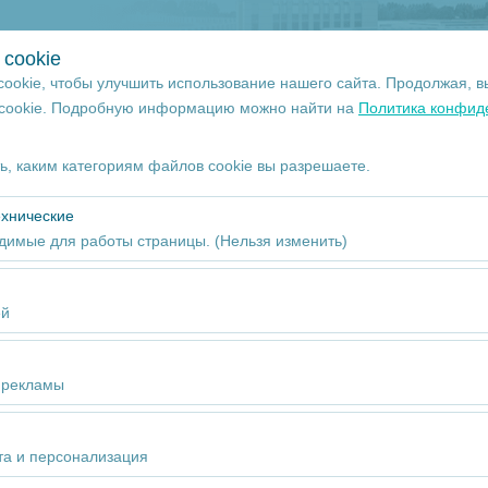
+ 90 532 113 63 93
cookie
ookie, чтобы улучшить использование нашего сайта. Продолжая, в
 cookie. Подробную информацию можно найти на
Политика конфид
Дата и время пуска
, каким категориям файлов cookie вы разрешаете.
09:00
ехнические
димые для работы страницы. (Нельзя изменить)
бходимы для корректной работы сайта, безопасности, управления
тключить.
ей
воляют нам анализировать, как используется наш сайт (количество
 поведение пользователей). Эти данные используются для оценк
 рекламы
айта и постоянного улучшения пользовательского опыта.
čno
воляют показывать вам персонализированную рекламу в соответст
ь эффективность наших рекламных кампаний (показы, коэффициен
та и персонализация