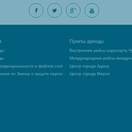
я
Пункты аренды
ды
Внутренние рейсы аэропорта Ч
ды
Международные рейсы междуна
фиденциальности и файлов cookie
Центр города Адана
ления по Закону о защите персональных данных (KVKK)
Центр города Мерси