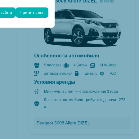
Peugeot 3008 Allure DIZEL
ili slično
его опыта на
чтений и других
 выбор
Принять все
Особенности автомобиля
5 человек
4 Багаж
SUV/Jeep
автоматическая
дизель
A/C
Условия аренды
Минимум: 25 лет — стаж вождения 3 года
Для этого автомобиля требуется депозит 273
¤.
Peugeot 3008 Allure DIZEL