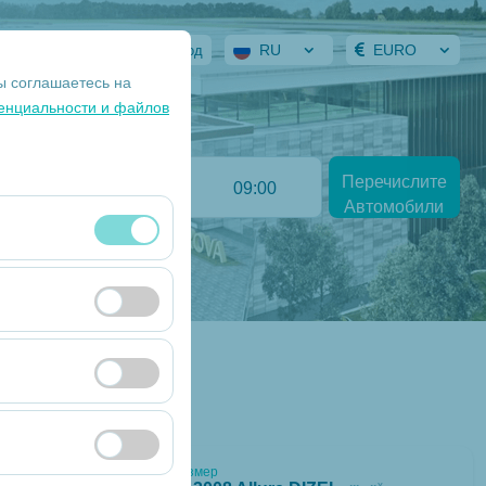
RU
EURO
Мой заказ
Вход
ы соглашаетесь на
енциальности и файлов
Return date
Перечислите
09:00
Автомобили
 сеансами и базовых
 посетителей, самые
и
вии с вашими
т кликабельности).
Полный размер