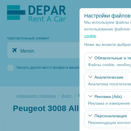
Настройки файлов 
Мы используем файлы c
использование файлов
cookie
.
Чувствительный элемент
Ниже вы можете выбрать
Mersin
Обязательные и т
Файлы cookie, необхо
Указать другое место возврата машины
Эти файлы cookie нео
Аналитические
функций. Их нельзя о
Аналитика посетител
Эти файлы cookie поз
домашняя страница
флот
Peugeot 3008 Allure DIZEL
Реклама (Ads)
посещаемые страницы,
Реклама и измерение
Peugeot 3008 Allure DIZEL
производительности с
ili sli
Эти файлы cookie поз
Персонализация
интересами и измерят
Рекомендации контен