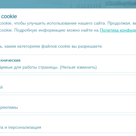
+ 90 532 113 63 93
cookie
ookie, чтобы улучшить использование нашего сайта. Продолжая, в
 cookie. Подробную информацию можно найти на
Политика конфид
Дата и время пуска
, каким категориям файлов cookie вы разрешаете.
09:00
ехнические
димые для работы страницы. (Нельзя изменить)
бходимы для корректной работы сайта, безопасности, управления
тключить.
ей
воляют нам анализировать, как используется наш сайт (количество
автобус 8 + 1 дизель, двойной Clima
 поведение пользователей). Эти данные используются для оценк
 рекламы
втобус 8 + 1 дизель, двойной C
айта и постоянного улучшения пользовательского опыта.
воляют показывать вам персонализированную рекламу в соответст
ь эффективность наших рекламных кампаний (показы, коэффициен
та и персонализация