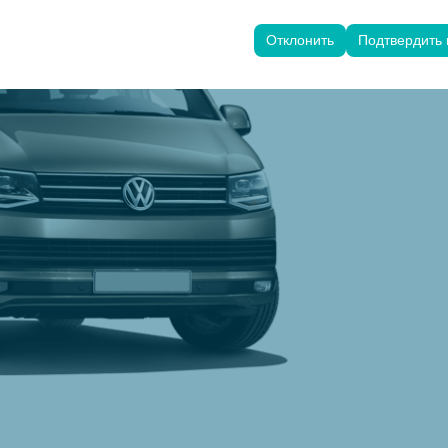
ользуются для обеспечения согласованности и непрерывности ваш
анения настроек пользовательского интерфейса, языковых предпо
Отклонить
Подтвердить