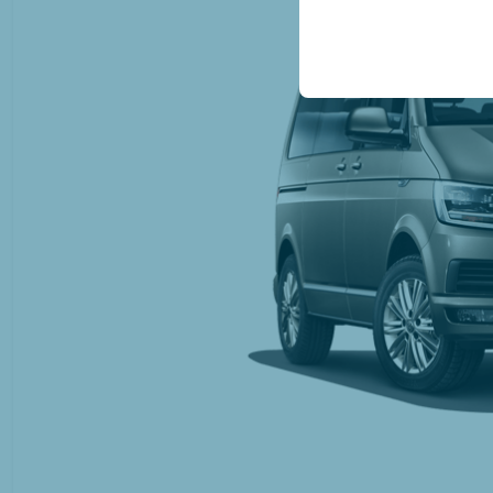
Эти файлы cookie исп
платформе путем сохр
параметров.