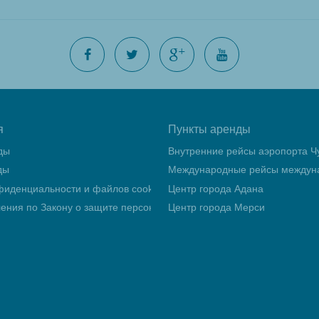
я
Пункты аренды
ды
Внутренние рейсы аэропорта Ч
ды
Международные рейсы междуна
фиденциальности и файлов cookie
Центр города Адана
ления по Закону о защите персональных данных (KVKK)
Центр города Мерси