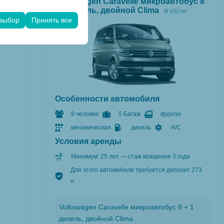
Volkswagen Caravelle микроавтобус 8
его опыта на
+ 1 дизель, двойной Clima
ili slično
чтений и других
 выбор
Принять все
Особенности автомобиля
9 человек
5 Багаж
фургон
механическая
дизель
A/C
Условия аренды
Минимум: 25 лет — стаж вождения 3 года
Для этого автомобиля требуется депозит 273
¤.
Volkswagen Caravelle микроавтобус 8 + 1
дизель, двойной Clima