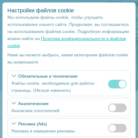
Настройки файлов cookie
Мы используем файлы cookie, чтобы улучшить
использование нашего сайта. Продолжая, вы соглашаетесь
на использование файлов cookie. Подробную информацию
Чувствительный элемент
можно найти на
Политика конфиденциальности и файлов
cookie
.
Mersin
Ниже вы можете выбрать, каким категориям файлов cookie
вы разрешаете.
Указать другое место возврата машины
Обязательные и технические
Дата и время пуска
Файлы cookie, необходимые для работы
страницы. (Нельзя изменить)
09:00
Эти файлы cookie необходимы для корректной
Аналитические
Return date
работы сайта, безопасности, управления сеансами и
Аналитика посетителей
базовых функций. Их нельзя отключить.
09:00
Эти файлы cookie позволяют нам анализировать, как
Реклама (Ads)
используется наш сайт (количество посетителей,
Реклама и измерение рекламы
самые посещаемые страницы, поведение
Перечислите Автомобили