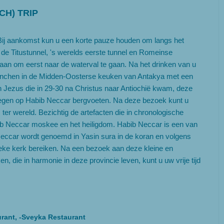
CH) TRIP
 Bij aankomst kun u een korte pauze houden om langs het
 de Titustunnel, 's werelds eerste tunnel en Romeinse
aan om eerst naar de waterval te gaan. Na het drinken van u
u lunchen in de Midden-Oosterse keuken van Antakya met een
van Jezus die in 29-30 na Christus naar Antiochië kwam, deze
elegen op Habib Neccar bergvoeten. Na deze bezoek kunt u
ter wereld. Bezichtig de artefacten die in chronologische
bib Neccar moskee en het heiligdom. Habib Neccar is een van
Neccar wordt genoemd in Yasin sura in de koran en volgens
lieke kerk bereiken. Na een bezoek aan deze kleine en
 die in harmonie in deze provincie leven, kunt u uw vrije tijd
rant, -Sveyka Restaurant