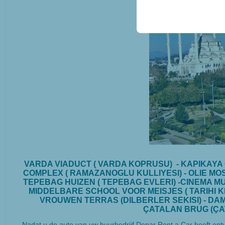
door uw gebruikersinter
VARDA VIADUCT ( VARDA KOPRUSU) - KAPIKAYA 
COMPLEX ( RAMAZANOGLU KULLIYESI) - OLIE MOSK
TEPEBAG HUIZEN ( TEPEBAG EVLERI) -CINEMA MU
MIDDELBARE SCHOOL VOOR MEISJES ( TARIHI K
VROUWEN TERRAS (DILBERLER SEKISI) - DAM
ÇATALAN BRUG (ÇA
Nadat u de auto van uw huurbedrijf Depar Rent a Car heeft ontv