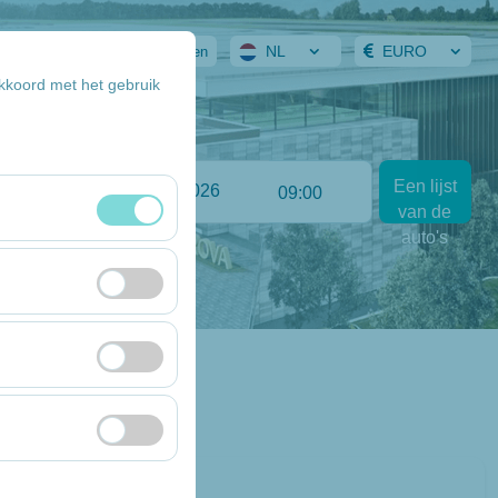
NL
EURO
 Reservering
Aanmelden
akkoord met het gebruik
inlever datum & uur
Een lijst
:00
09:00
van de
auto's
eheer en
ekers, meest
de website te meten
 interesses en de
form te waarborgen