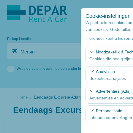
Cookie-instellingen
Wij gebruiken cookies om
van cookies. Gedetailleer
Hieronder kunt u kiezen 
Pickup Locatie
Mersin
Noodzakelijk & Tec
Cookies die nodig zijn
Wilt u de auto inleveren op een ander locatie
Deze cookies zijn noodz
Analytisch
basisfunctionaliteiten.
Bezoekersanalyses
Deze cookies stellen o
Advertenties (Ads)
bezochte pagina’s, geb
Home
Eendaags Excursie Adana
Advertenties en advert
en de gebruikerservari
Eendaags Excursie Adana
Deze cookies stellen o
Personalisatie
effectiviteit van onze 
Inhoudsaanbevelingen 
Deze cookies worden ge