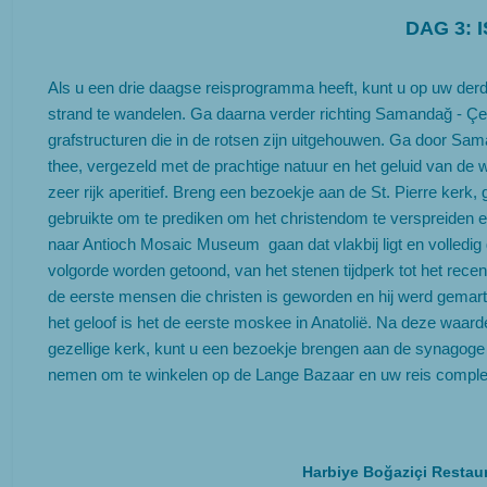
DAG 3: 
Als u een drie daagse reisprogramma heeft, kunt u op uw der
strand te wandelen. Ga daarna verder richting Samandağ - Çevl
grafstructuren die in de rotsen zijn uitgehouwen. Ga door Sa
thee, vergezeld met de prachtige natuur en het geluid van de
zeer rijk aperitief. Breng een bezoekje aan de St. Pierre kerk
gebruikte om te prediken om het christendom te verspreiden 
naar Antioch Mosaic Museum gaan dat vlakbij ligt en volledig g
volgorde worden getoond, van het stenen tijdperk tot het re
de eerste mensen die christen is geworden en hij werd gemart
het geloof is het de eerste moskee in Anatolië. Na deze waard
gezellige kerk, kunt u een bezoekje brengen aan de synagoge e
nemen om te winkelen op de Lange Bazaar en uw reis compl
Harbiye Boğaziçi Restau