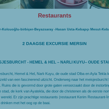
Restaurants
r-Kolcuoğlu-birbiçer-Beyazsaray -Hasan Usta-Kebapçı Mesut-Kebap
2 DAAGSE EXCURSIE MERSIN
EISJESBURCHT - HEMEL & HEL – NARLI KUYU– OUDE STA
esburcht, Hemel & Hel, Narlı Kuyu, de oude stad Olba en Ayla Tekla 
gezeld van een fascinerend uitzicht. Onderweg naar het meisjesburch
Ruins die is gevormd door grote gaten veroorzaakt door de instorti
tad, de kerk van Ayatekla, die door de christenen als de eerste non
ereld. Er zijn prachtige restaurants (restaurant Kerim Restaurant-İn
 drinken met het oog op de baai.