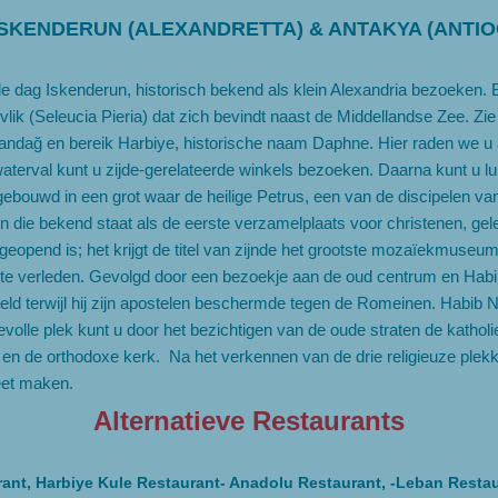
ISKENDERUN (ALEXANDRETTA) & ANTAKYA (ANTIO
de dag Iskenderun, historisch bekend als klein Alexandria bezoeken.
ik (Seleucia Pieria) dat zich bevindt naast de Middellandse Zee. Zie
mandağ en bereik Harbiye, historische naam Daphne. Hier raden we u 
 waterval kunt u zijde-gerelateerde winkels bezoeken. Daarna kunt 
, gebouwd in een grot waar de heilige Petrus, een van de discipelen 
en die bekend staat als de eerste verzamelplaats voor christenen, g
eopend is; het krijgt de titel van zijnde het grootste mozaïekmuseum 
cente verleden. Gevolgd door een bezoekje aan de oud centrum en Ha
eld terwijl hij zijn apostelen beschermde tegen de Romeinen. Habib 
evolle plek kunt u door het bezichtigen van de oude straten de katho
n de orthodoxe kerk. Na het verkennen van de drie religieuze plekken,
eet maken.
Alternatieve Restaurants
rant, Harbiye Kule Restaurant- Anadolu Restaurant, -Leban Restau