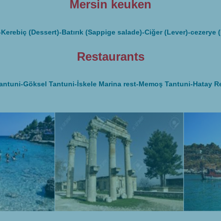
Mersin keuken
Kerebiç (Dessert)-Batırık (Sappige salade)-Ciğer (Lever)-cezerye 
Restaurants
antuni-Göksel Tantuni-İskele Marina rest-Memoş Tantuni-Hatay R