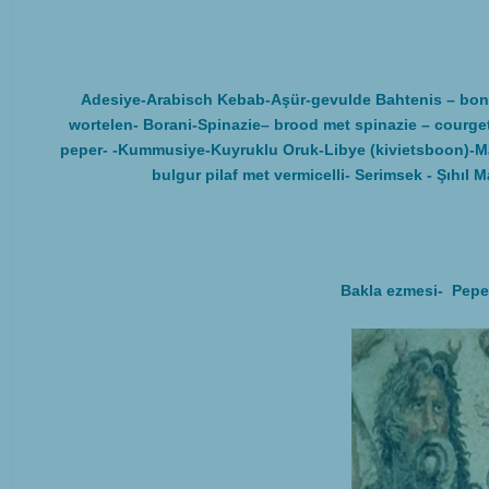
Adesiye-Arabisch Kebab-Aşür-gevulde Bahtenis – bon
wortelen- Borani-Spinazie– brood met spinazie – courget
peper- -Kummusiye-Kuyruklu Oruk-Libye (kivietsboon)-Mah
bulgur pilaf met vermicelli- Serimsek - Şıhıl
Bakla ezmesi- Peper