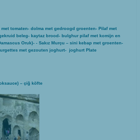
met tomaten- dolma met gedroogd groenten- Pilaf met
gekruid beleg- kaytaz brood- bulghur pilaf met komijn en
Damascus Oruk)- - Sakız Murçu – sini kebap met groenten-
courgettes met gezouten joghurt- joghurt Plate
oksauce) – çiğ köfte