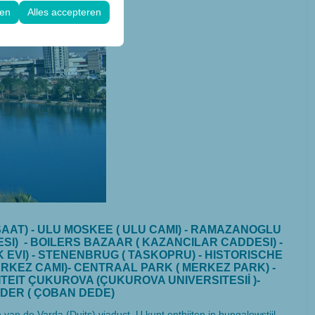
.
gen
Alles accepteren
AAT) - ULU MOSKEE ( ULU CAMI) - RAMAZANOGLU
ESI) - BOILERS BAZAAR ( KAZANCILAR CADDESI) -
 EVI) - STENENBRUG ( TASKOPRU) - HISTORISCHE
RKEZ CAMI)- CENTRAAL PARK ( MERKEZ PARK) -
TEIT ÇUKUROVA (ÇUKUROVA UNIVERSITESIİ )-
DER ( ÇOBAN DEDE)
n de Varda (Duits) viaduct. U kunt ontbijten in bungalowstijl