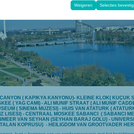
EENDAAGS EXCURSIE ADANA
face-instellingen, taalvoorkeuren en andere configuraties te behouden
Weigeren
Selecties bevesti
CANYON ( KAPIKYA KANYONU)- KLEINE KLOK( KUÇUK S
EE ( YAG CAMI) - ALI MUNIF STRAAT ( ALI MUNIF CADD
SEUM ( SINEMA MUZESI) - HUIS VAN ATATURK ( ATATURK
IZ LISESI) - CENTRAAL MOSKEE SABANCI ( SABANCI ME
/MEER VAN SEYHAN (SEYHAN BARAJ GOLU) - UNIVERSI
TALAN KOPRUSU) - HEILIGDOM VAN GROOTVADER HER
angen, kunt u beginnen aan uw eendaagsexcursie met het bezichtigen va