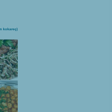
n kokareç)