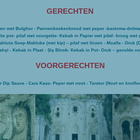
GERECHTEN
en met Bulghur - Pannenkoekenbrood met peper -bastırma-dolma 
te pot- pilaf met courgette- Kebab in Papier met pilaf- broog met 
luta Soep-Maklube (met kip) – pilaf met linzen - Mualla - Oruk (
 Mahşi - Kebab in Plaat - Şiş Börek- Kebab in Pot- Oruk – gevulde 
VOORGERECHTEN
 Dip Sauce - Cara Kaas- Peper met noot - Tarator (Noot en knoflo