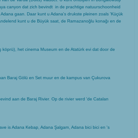
aya canyon dat zich bevindt in de prachtige natuurschoonheid
Adana gaan. Daar kunt u Adana's drukste pleinen zoals 'Küçük
andelend kunt u de Büyük saat, de Ramazanoğlu konağı en de
ş köprü), het cinema Museum en de Atatürk evi dat door de
Seyhan Baraj Gölü en Set muur en de kampus van Çukurova
nd aan de Baraj Rivier. Op de rivier werd 'de Catalan
ave is Adana Kebap, Adana Şalgam, Adana bici bici en 's