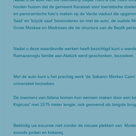
houten huizen dat de gemeent Karaisalı voor toeristische doel
en panoramische foto's maken op de Varda viaduct die opgenom
Saat' en 'büyük saat' bewonderen en met de auto, de oudste 
Grote Moskee en Medreses die de structure van de Beylik perio
Nadat u deze waardevolle werken heeft bezichtigd kunt u wande
Ramazanoglu familie aan Atatürk werd geschonken, bezoeken. D
Met de auto kunt u het prachtig werk 'de Sabancı Merkez Cami'
universiteit bezoeken.
De inwoners van Adana komen hun wensen maken door een bezoek
Koprusu' met 1575 meter lengte, ook genoemd als langste brug 
Beëindig uw excursie niet zonder de nieuwe plekken van Modern
avonds şırdan en kokareç.