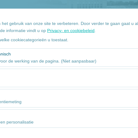
+90 532 113 63 93
Mijn
 het gebruik van onze site te verbeteren. Door verder te gaan gaat u 
de informatie vindt u op
Privacy- en cookiebeleid
.
welke cookiecategorieën u toestaat.
Pickup datum
09
hnisch
 voor de werking van de pagina. (Niet aanpasbaar)
akelijk voor het correct functioneren van de site, beveiliging, sessieb
 Ze kunnen niet worden uitgeschakeld.
ns in staat te analyseren hoe onze website wordt gebruikt (aantal bezo
ruikersgedrag). Deze gegevens worden gebruikt om de prestaties van 
entiemeting
ng voortdurend te verbeteren.
ns in staat om gepersonaliseerde advertenties te tonen op basis van uw
advertentiecampagnes te meten (weergaven, klikfrequentie).
en personalisatie
bruikt om de consistentie en continuïteit van uw ervaring op het plat