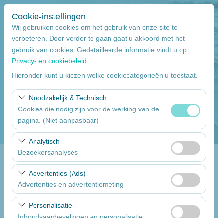
Cookie-instellingen
Wij gebruiken cookies om het gebruik van onze site te
verbeteren. Door verder te gaan gaat u akkoord met het
gebruik van cookies. Gedetailleerde informatie vindt u op
Pickup Locatie
Privacy- en cookiebeleid
.
Mersin
Hieronder kunt u kiezen welke cookiecategorieën u toestaat.
Noodzakelijk & Technisch
Wilt u de auto inleveren op een ander locatie
Cookies die nodig zijn voor de werking van de
pagina. (Niet aanpasbaar)
Pickup datum
Deze cookies zijn noodzakelijk voor het correct
Analytisch
09:00
functioneren van de site, beveiliging, sessiebeheer en
Bezoekersanalyses
basisfunctionaliteiten. Ze kunnen niet worden
inlever datum & uur
Deze cookies stellen ons in staat te analyseren hoe onze
uitgeschakeld.
Advertenties (Ads)
website wordt gebruikt (aantal bezoekers, meest
Advertenties en advertentiemeting
09:00
bezochte pagina’s, gebruikersgedrag). Deze gegevens
Deze cookies stellen ons in staat om gepersonaliseerde
worden gebruikt om de prestaties van de website te
Personalisatie
advertenties te tonen op basis van uw interesses en de
meten en de gebruikerservaring voortdurend te
Een lijst van de auto's
Inhoudsaanbevelingen en personalisatie