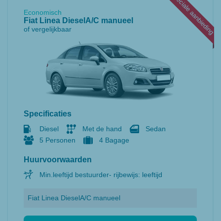
ng
Speciale aanbieding
Economisch
Fiat Linea DieselA/C manueel
of vergelijkbaar
Specificaties
Diesel
Met de hand
Sedan
5 Personen
4 Bagage
Huurvoorwaarden
Min.leeftijd bestuurder- rijbewijs: leeftijd
Fiat Linea DieselA/C manueel