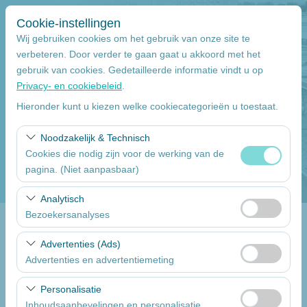
Cookie-instellingen
Wij gebruiken cookies om het gebruik van onze site te
verbeteren. Door verder te gaan gaat u akkoord met het
gebruik van cookies. Gedetailleerde informatie vindt u op
Pickup Locatie
Privacy- en cookiebeleid
.
Adana stadskantoor
Hieronder kunt u kiezen welke cookiecategorieën u toestaat.
Noodzakelijk & Technisch
Wilt u de auto inleveren op een ander locatie
Cookies die nodig zijn voor de werking van de
pagina. (Niet aanpasbaar)
Pickup datum
Deze cookies zijn noodzakelijk voor het correct
Analytisch
09:00
functioneren van de site, beveiliging, sessiebeheer en
Bezoekersanalyses
basisfunctionaliteiten. Ze kunnen niet worden
inlever datum & uur
Deze cookies stellen ons in staat te analyseren hoe onze
uitgeschakeld.
Advertenties (Ads)
website wordt gebruikt (aantal bezoekers, meest
Advertenties en advertentiemeting
09:00
bezochte pagina’s, gebruikersgedrag). Deze gegevens
Deze cookies stellen ons in staat om gepersonaliseerde
worden gebruikt om de prestaties van de website te
Personalisatie
advertenties te tonen op basis van uw interesses en de
meten en de gebruikerservaring voortdurend te
Een lijst van de auto's
Inhoudsaanbevelingen en personalisatie