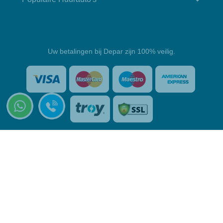
Uw betalingen bij Depar zijn 100% veilig.
Copyright © 2026 www.deparrentacar.net - Alle rechten
voorbehouden