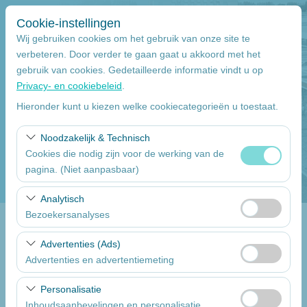
Cookie-instellingen
Wij gebruiken cookies om het gebruik van onze site te
verbeteren. Door verder te gaan gaat u akkoord met het
gebruik van cookies. Gedetailleerde informatie vindt u op
Pickup Locatie
Privacy- en cookiebeleid
.
Mersin
Hieronder kunt u kiezen welke cookiecategorieën u toestaat.
Noodzakelijk & Technisch
Wilt u de auto inleveren op een ander locatie
Cookies die nodig zijn voor de werking van de
pagina. (Niet aanpasbaar)
Pickup datum
Deze cookies zijn noodzakelijk voor het correct
Analytisch
09:00
functioneren van de site, beveiliging, sessiebeheer en
Bezoekersanalyses
basisfunctionaliteiten. Ze kunnen niet worden
inlever datum & uur
Deze cookies stellen ons in staat te analyseren hoe onze
uitgeschakeld.
Advertenties (Ads)
website wordt gebruikt (aantal bezoekers, meest
Advertenties en advertentiemeting
09:00
bezochte pagina’s, gebruikersgedrag). Deze gegevens
Deze cookies stellen ons in staat om gepersonaliseerde
worden gebruikt om de prestaties van de website te
Personalisatie
advertenties te tonen op basis van uw interesses en de
meten en de gebruikerservaring voortdurend te
Een lijst van de auto's
Inhoudsaanbevelingen en personalisatie