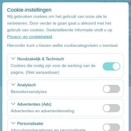
Cookie-instellingen
Wij gebruiken cookies om het gebruik van onze site te
verbeteren. Door verder te gaan gaat u akkoord met het
gebruik van cookies. Gedetailleerde informatie vindt u op
Pickup Locatie
Privacy- en cookiebeleid
.
Mersin
Hieronder kunt u kiezen welke cookiecategorieën u toestaat.
Noodzakelijk & Technisch
Wilt u de auto inleveren op een ander locatie
Cookies die nodig zijn voor de werking van de
pagina. (Niet aanpasbaar)
Pickup datum
Deze cookies zijn noodzakelijk voor het correct
Analytisch
09:00
functioneren van de site, beveiliging, sessiebeheer en
Bezoekersanalyses
basisfunctionaliteiten. Ze kunnen niet worden
inlever datum & uur
Deze cookies stellen ons in staat te analyseren hoe onze
uitgeschakeld.
Advertenties (Ads)
website wordt gebruikt (aantal bezoekers, meest
Advertenties en advertentiemeting
09:00
bezochte pagina’s, gebruikersgedrag). Deze gegevens
Deze cookies stellen ons in staat om gepersonaliseerde
worden gebruikt om de prestaties van de website te
Personalisatie
advertenties te tonen op basis van uw interesses en de
meten en de gebruikerservaring voortdurend te
Een lijst van de auto's
Inhoudsaanbevelingen en personalisatie