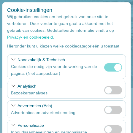
Cookie-instellingen
Wij gebruiken cookies om het gebruik van onze site te
verbeteren. Door verder te gaan gaat u akkoord met het
gebruik van cookies. Gedetailleerde informatie vindt u op
Pickup Locatie
Privacy- en cookiebeleid
.
Mersin
Hieronder kunt u kiezen welke cookiecategorieën u toestaat.
Noodzakelijk & Technisch
Wilt u de auto inleveren op een ander locatie
Cookies die nodig zijn voor de werking van de
pagina. (Niet aanpasbaar)
Pickup datum
Deze cookies zijn noodzakelijk voor het correct
Analytisch
09:00
functioneren van de site, beveiliging, sessiebeheer en
Bezoekersanalyses
basisfunctionaliteiten. Ze kunnen niet worden
inlever datum & uur
Deze cookies stellen ons in staat te analyseren hoe onze
uitgeschakeld.
Advertenties (Ads)
website wordt gebruikt (aantal bezoekers, meest
Advertenties en advertentiemeting
09:00
bezochte pagina’s, gebruikersgedrag). Deze gegevens
Deze cookies stellen ons in staat om gepersonaliseerde
worden gebruikt om de prestaties van de website te
Personalisatie
advertenties te tonen op basis van uw interesses en de
meten en de gebruikerservaring voortdurend te
Een lijst van de auto's
Inhoudsaanbevelingen en personalisatie