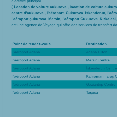
d'activité principal
( Location de voiture cukurova , location de voiture cukuro
centre d'cukurova , l'aéroport Cukurova Iskenderun, l'aér
l'aéroport çukurova Mersin, l'aéroport Cukurova Kizkalesi,
est une agence de Voyage qui offre des services de transfert d
Point de rendez-vous
Destination
l'aéroport Adana
Adana Hilton
l'aéroport Adana
Mersin Centre
l'aéroport Adana
İskenderun Centre
l'aéroport Adana
Kahramanmaraş C
l'aéroport Adana
Gaziantep Centre
l'aéroport Adana
Taşucu