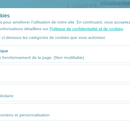
+90 532 113 63 93
Ma Rés
kies
 pour améliorer l'utilisation de notre site. En continuant, vous acceptez 
informations détaillées sur
Politique de confidentialité et de cookies
.
 ci-dessous les catégories de cookies que vous autorisez.
La date et l'heure du
ramassage
nique
09
 fonctionnement de la page. (Non modifiable)
aires au bon fonctionnement du site, à la sécurité, à la gestion des s
. Ils ne peuvent pas être désactivés.
tent d’analyser la manière dont notre site est utilisé (nombre de visit
nts des utilisateurs). Ces données sont utilisées pour mesurer les pe
icitaire
uellement l’expérience utilisateur.
tent d’afficher des publicités personnalisées adaptées à vos centres d
 nos campagnes publicitaires (impressions, taux de clic).
ntenu et personnalisation
és afin d’assurer la cohérence et la continuité de votre expérience sur l