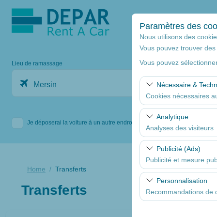
Paramètres des coo
Nous utilisons des cookies
Vous pouvez trouver des 
Vous pouvez sélectionner
Lieu de ramassage
Mersin
Nécessaire & Tech
Cookies nécessaires au
Ces cookies sont nécess
Analytique
Je déposerai la voiture à un autre endroit.
fonctionnalités de base
Analyses des visiteurs
Ces cookies nous permet
Publicité (Ads)
consultées, comporteme
Publicité et mesure publ
web et améliorer contin
Home
Transferts
Ces cookies nous permet
Personnalisation
Transferts
mesurer l’efficacité de
Recommandations de co
Ces cookies sont utilis