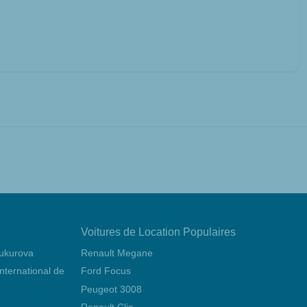
Voitures de Location Populaires
Çukurova
Renault Megane
 international de Mersin Çukurova
Ford Focus
Peugeot 3008