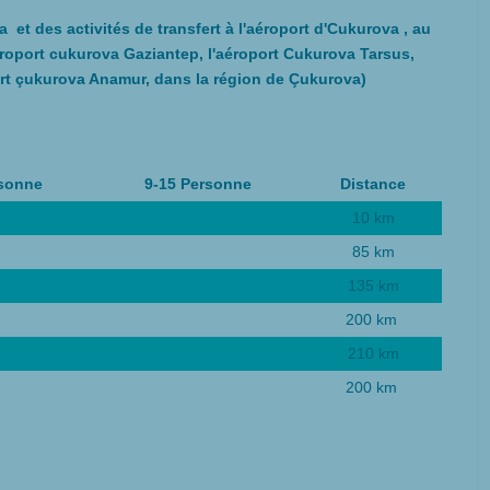
 et des activités de transfert à l'aéroport d'Cukurova , au
roport cukurova Gaziantep, l'aéroport Cukurova Tarsus,
port çukurova Anamur, dans la région de Çukurova)
rsonne
9-15 Personne
Distance
10 km
85 km
135 km
200 km
210 km
200 km