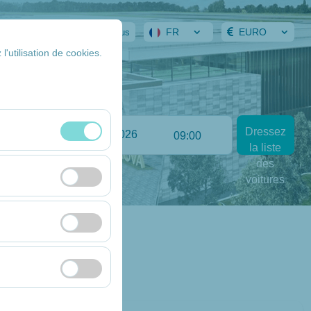
FR
EURO
ervation
Identifiez-vous
l'utilisation de cookies.
Return date
Dressez
:00
09:00
la liste
essions et aux
des
voitures
eurs, pages les plus
rformances du site
’intérêt et de
a plateforme en