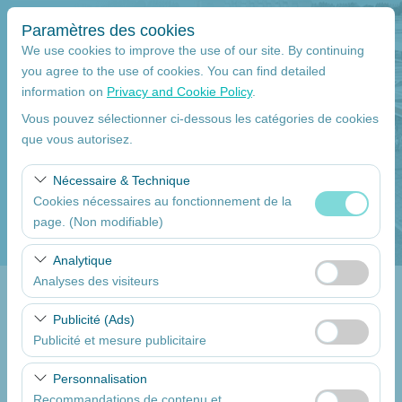
Paramètres des cookies
We use cookies to improve the use of our site. By continuing
you agree to the use of cookies. You can find detailed
information on
Privacy and Cookie Policy
.
Identifiez-vous
Registre
Vous pouvez sélectionner ci-dessous les catégories de cookies
que vous autorisez.
Nom d'utilisateur
Nécessaire & Technique
Cookies nécessaires au fonctionnement de la
page. (Non modifiable)
Mot de passe
Ces cookies sont nécessaires au bon fonctionnement du
Analytique
site, à la sécurité, à la gestion des sessions et aux
Analyses des visiteurs
le code de vérification
fonctionnalités de base. Ils ne peuvent pas être
Ces cookies nous permettent d’analyser la manière dont
désactivés.
Publicité (Ads)
notre site est utilisé (nombre de visiteurs, pages les plus
Publicité et mesure publicitaire
consultées, comportements des utilisateurs). Ces
souviens-toi de moi
Ces cookies nous permettent d’afficher des publicités
données sont utilisées pour mesurer les performances
Personnalisation
personnalisées adaptées à vos centres d’intérêt et de
du site web et améliorer continuellement l’expérience
Recommandations de contenu et