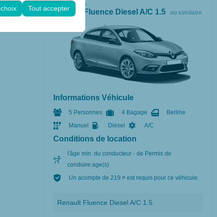
gurations.
Économique
 choix
Tout accepter
Renault Fluence Diesel A/C 1.5
ou similaire
Informations Véhicule
5 Personnes
4 Bagage
Berline
Manuel
Diesel
A/C
Conditions de location
l'âge min. du conducteur - de Permis de
conduire:age(s)
Un acompte de 219 ¤ est requis pour ce véhicule.
Renault Fluence Diesel A/C 1.5