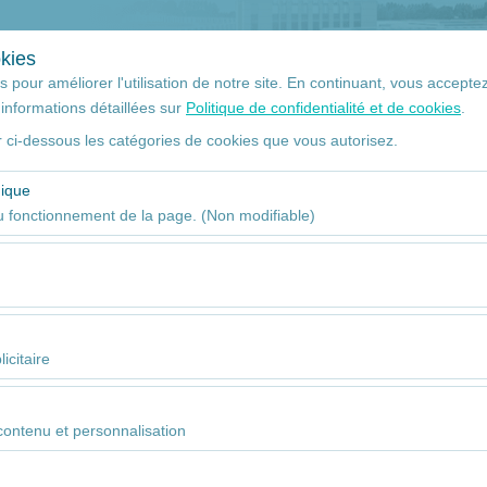
+90 532 113 63 93
Ma Rés
kies
 pour améliorer l'utilisation de notre site. En continuant, vous acceptez 
informations détaillées sur
Politique de confidentialité et de cookies
.
 ci-dessous les catégories de cookies que vous autorisez.
La date et l'heure du
ramassage
nique
09
 fonctionnement de la page. (Non modifiable)
aires au bon fonctionnement du site, à la sécurité, à la gestion des s
. Ils ne peuvent pas être désactivés.
tent d’analyser la manière dont notre site est utilisé (nombre de visit
nts des utilisateurs). Ces données sont utilisées pour mesurer les pe
icitaire
uellement l’expérience utilisateur.
tent d’afficher des publicités personnalisées adaptées à vos centres d
5
 nos campagnes publicitaires (impressions, taux de clic).
ntenu et personnalisation
ou similaire
és afin d’assurer la cohérence et la continuité de votre expérience sur l