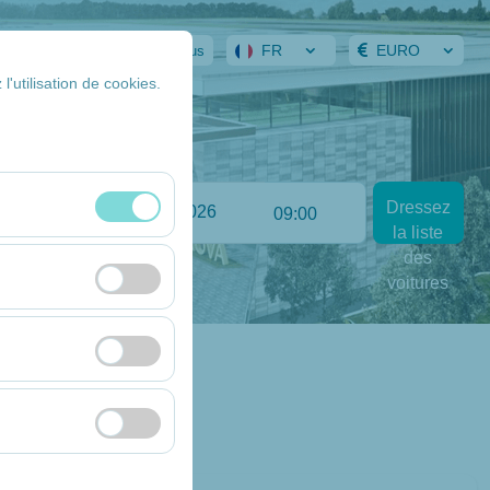
FR
EURO
ervation
Identifiez-vous
l'utilisation de cookies.
Return date
Dressez
:00
09:00
la liste
essions et aux
des
voitures
eurs, pages les plus
rformances du site
’intérêt et de
a plateforme en