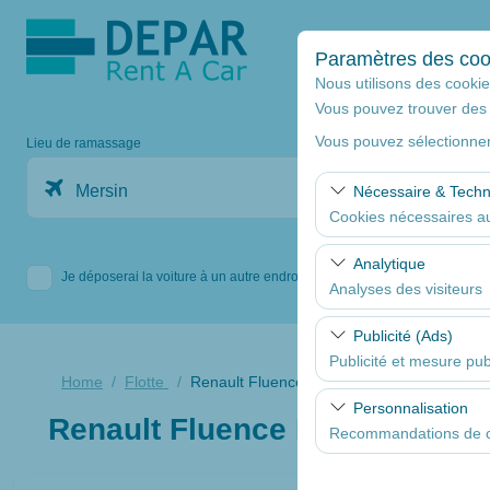
Paramètres des coo
Nous utilisons des cookies
Vous pouvez trouver des 
Vous pouvez sélectionner
Lieu de ramassage
Mersin
Nécessaire & Tech
Cookies nécessaires au
Ces cookies sont nécess
Analytique
Je déposerai la voiture à un autre endroit.
fonctionnalités de base
Analyses des visiteurs
Ces cookies nous permet
Publicité (Ads)
consultées, comporteme
Publicité et mesure publ
web et améliorer contin
Home
Flotte
Renault Fluence Diesel A/C 1.5
Ces cookies nous permet
Personnalisation
Renault Fluence Diesel A/C 1.
mesurer l’efficacité de
Recommandations de co
Ces cookies sont utilis