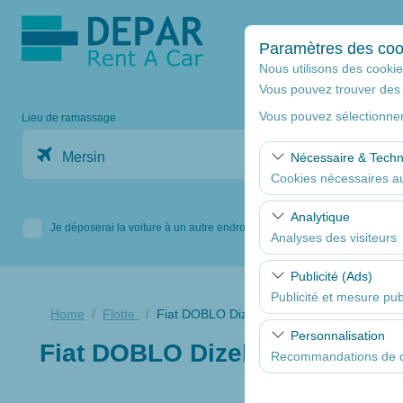
Paramètres des coo
Nous utilisons des cookies
Vous pouvez trouver des 
Vous pouvez sélectionner
Lieu de ramassage
Mersin
Nécessaire & Tech
Cookies nécessaires au
Ces cookies sont nécess
Analytique
Je déposerai la voiture à un autre endroit.
fonctionnalités de base
Analyses des visiteurs
Ces cookies nous permet
Publicité (Ads)
consultées, comporteme
Publicité et mesure publ
web et améliorer contin
Home
Flotte
Fiat DOBLO Dizel grand famille diesel A/C
Ces cookies nous permet
Personnalisation
Fiat DOBLO Dizel grand famill
mesurer l’efficacité de
Recommandations de co
Ces cookies sont utilis