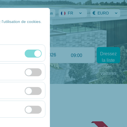
FR
EURO
ervation
Identifiez-vous
l'utilisation de cookies.
Return date
Dressez
:00
09:00
la liste
essions et aux
des
voitures
eurs, pages les plus
rformances du site
’intérêt et de
a plateforme en