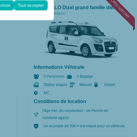
Offre spéciale
gurations.
Économique
 choix
Tout accepter
Fiat DOBLO Dizel grand famille diesel
A/C
ou similaire
Informations Véhicule
5 Personnes
5 Bagage
Station wagon
Manuel
Diesel
A/C
Conditions de location
l'âge min. du conducteur - de Permis de
conduire:age(s)
Un acompte de 200 ¤ est requis pour ce véhicule.