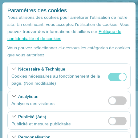
Paramètres des cookies
Nous utilisons des cookies pour améliorer l'utilisation de notre
site. En continuant, vous acceptez l'utilisation de cookies. Vous
pouvez trouver des informations détaillées sur
Politique de
Lieu de ramassage
confidentialité et de cookies
.
Mersin
Vous pouvez sélectionner ci-dessous les catégories de cookies
que vous autorisez.
Je déposerai la voiture à un autre endroit.
Nécessaire & Technique
Cookies nécessaires au fonctionnement de la
La date et l'heure du ramassage
page. (Non modifiable)
09:00
Ces cookies sont nécessaires au bon fonctionnement du
Analytique
site, à la sécurité, à la gestion des sessions et aux
Analyses des visiteurs
Return date
fonctionnalités de base. Ils ne peuvent pas être
Ces cookies nous permettent d’analyser la manière dont
désactivés.
Publicité (Ads)
09:00
notre site est utilisé (nombre de visiteurs, pages les plus
Publicité et mesure publicitaire
consultées, comportements des utilisateurs). Ces
Ces cookies nous permettent d’afficher des publicités
données sont utilisées pour mesurer les performances
Dressez la liste des voitures
Personnalisation