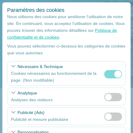
Paramètres des cookies
Nous utilisons des cookies pour améliorer l'utilisation de notre
site. En continuant, vous acceptez l'utilisation de cookies. Vous
pouvez trouver des informations détaillées sur
Politique de
Lieu de ramassage
confidentialité et de cookies
.
Mersin
Vous pouvez sélectionner ci-dessous les catégories de cookies
que vous autorisez.
Je déposerai la voiture à un autre endroit.
Nécessaire & Technique
Cookies nécessaires au fonctionnement de la
La date et l'heure du ramassage
page. (Non modifiable)
09:00
Ces cookies sont nécessaires au bon fonctionnement du
Analytique
site, à la sécurité, à la gestion des sessions et aux
Analyses des visiteurs
Return date
fonctionnalités de base. Ils ne peuvent pas être
Ces cookies nous permettent d’analyser la manière dont
désactivés.
Publicité (Ads)
09:00
notre site est utilisé (nombre de visiteurs, pages les plus
Publicité et mesure publicitaire
consultées, comportements des utilisateurs). Ces
Ces cookies nous permettent d’afficher des publicités
données sont utilisées pour mesurer les performances
Dressez la liste des voitures
Personnalisation