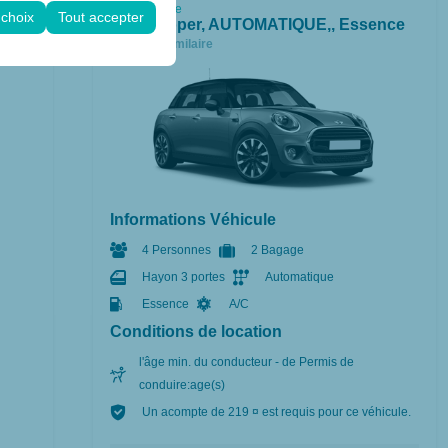
gurations.
Intermédiaire
 choix
Tout accepter
Mini Cooper, AUTOMATIQUE,, Essence
A/C
ou similaire
Informations Véhicule
4 Personnes
2 Bagage
Hayon 3 portes
Automatique
Essence
A/C
Conditions de location
l'âge min. du conducteur - de Permis de
conduire:age(s)
Un acompte de 219 ¤ est requis pour ce véhicule.