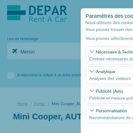
Paramètres des coo
Nous utilisons des cookies
Vous pouvez trouver des 
Vous pouvez sélectionner
Lieu de ramassage
Mersin
Nécessaire & Tech
Cookies nécessaires au
Ces cookies sont nécess
Analytique
Je déposerai la voiture à un autre endroit.
fonctionnalités de base
Analyses des visiteurs
Ces cookies nous permet
Publicité (Ads)
consultées, comporteme
Publicité et mesure publ
web et améliorer contin
Home
Flotte
Mini Cooper, AUTOMATIQUE,, Essence A/
Ces cookies nous permet
Personnalisation
Mini Cooper, AUTOMATIQUE,,
mesurer l’efficacité de
Recommandations de co
Ces cookies sont utilis