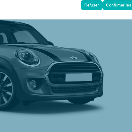
es d’interface utilisateur, vos préférences linguistiques et autres confi
Refuser
Confirmer les