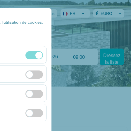
FR
EURO
ervation
Identifiez-vous
l'utilisation de cookies.
Return date
Dressez
:00
09:00
la liste
essions et aux
des
voitures
eurs, pages les plus
rformances du site
’intérêt et de
a plateforme en