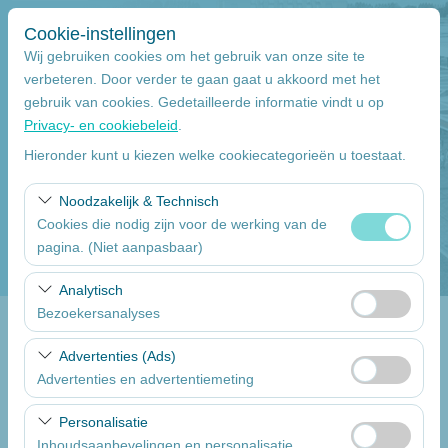
Cookie-instellingen
Wij gebruiken cookies om het gebruik van onze site te
verbeteren. Door verder te gaan gaat u akkoord met het
gebruik van cookies. Gedetailleerde informatie vindt u op
Pickup Locatie
Privacy- en cookiebeleid
.
Mersin
Hieronder kunt u kiezen welke cookiecategorieën u toestaat.
Noodzakelijk & Technisch
Wilt u de auto inleveren op een ander locatie
Cookies die nodig zijn voor de werking van de
pagina. (Niet aanpasbaar)
Pickup datum
Deze cookies zijn noodzakelijk voor het correct
Analytisch
09:00
functioneren van de site, beveiliging, sessiebeheer en
Bezoekersanalyses
basisfunctionaliteiten. Ze kunnen niet worden
inlever datum & uur
Deze cookies stellen ons in staat te analyseren hoe onze
uitgeschakeld.
Advertenties (Ads)
website wordt gebruikt (aantal bezoekers, meest
Advertenties en advertentiemeting
09:00
bezochte pagina’s, gebruikersgedrag). Deze gegevens
Deze cookies stellen ons in staat om gepersonaliseerde
worden gebruikt om de prestaties van de website te
Personalisatie
advertenties te tonen op basis van uw interesses en de
meten en de gebruikerservaring voortdurend te
Een lijst van de auto's
Inhoudsaanbevelingen en personalisatie