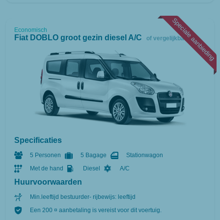
Speciale aanbieding
Economisch
Fiat DOBLO groot gezin diesel A/C
of vergelijkbaar
Specificaties
5 Personen
5 Bagage
Stationwagon
Met de hand
Diesel
A/C
Huurvoorwaarden
Min.leeftijd bestuurder- rijbewijs: leeftijd
Een 200 ¤ aanbetaling is vereist voor dit voertuig.