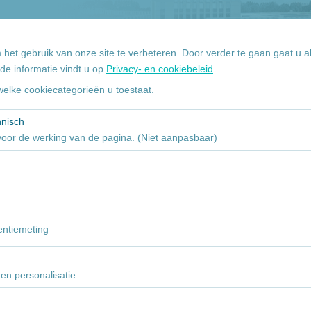
+90 532 113 63 93
Mijn
 het gebruik van onze site te verbeteren. Door verder te gaan gaat u 
de informatie vindt u op
Privacy- en cookiebeleid
.
welke cookiecategorieën u toestaat.
Pickup datum
09
hnisch
 voor de werking van de pagina. (Niet aanpasbaar)
akelijk voor het correct functioneren van de site, beveiliging, sessieb
 Ze kunnen niet worden uitgeschakeld.
ns in staat te analyseren hoe onze website wordt gebruikt (aantal bezo
ruikersgedrag). Deze gegevens worden gebruikt om de prestaties van 
entiemeting
ng voortdurend te verbeteren.
ns in staat om gepersonaliseerde advertenties te tonen op basis van uw
advertentiecampagnes te meten (weergaven, klikfrequentie).
en personalisatie
bruikt om de consistentie en continuïteit van uw ervaring op het plat