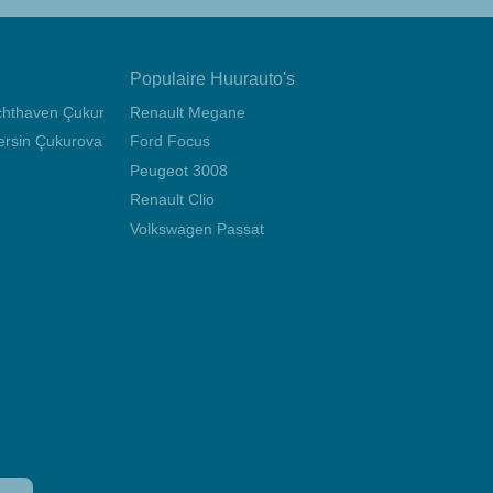
Populaire Huurauto's
uchthaven Çukurova
Renault Megane
rsin Çukurova International Airport
Ford Focus
Peugeot 3008
Renault Clio
Volkswagen Passat