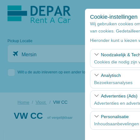
Cookie-instellingen
Wij gebruiken cookies om
van cookies. Gedetailleer
Hieronder kunt u kiezen 
Pickup Locatie
Mersin
Noodzakelijk & Tec
Cookies die nodig zijn
Wilt u de auto inleveren op een ander locatie
Deze cookies zijn noodz
Analytisch
basisfunctionaliteiten.
Bezoekersanalyses
Deze cookies stellen o
Advertenties (Ads)
bezochte pagina’s, geb
Home
Vloot
VW CC
Advertenties en advert
en de gebruikerservari
VW CC
Deze cookies stellen o
Personalisatie
of vergelijkbaar
effectiviteit van onze 
Inhoudsaanbevelingen 
Deze cookies worden ge