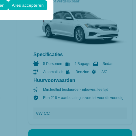
VW CC
of vergelijkbaar
.
gen
Alles accepteren
Specificaties
5 Personen
4 Bagage
Sedan
Automatisch
Benzine
A/C
Huurvoorwaarden
Min.leeftijd bestuurder- rijbewijs: leeftijd
Een 218 ¤ aanbetaling is vereist voor dit voertuig.
VW CC