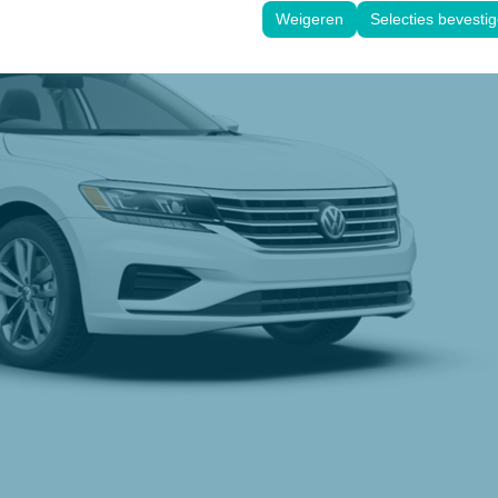
face-instellingen, taalvoorkeuren en andere configuraties te behouden
Weigeren
Selecties bevesti