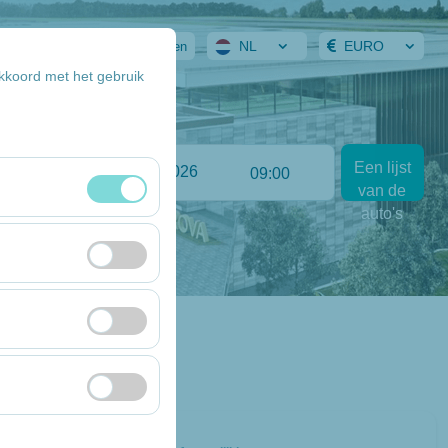
NL
EURO
 Reservering
Aanmelden
akkoord met het gebruik
inlever datum & uur
Een lijst
:00
09:00
van de
auto's
eheer en
ekers, meest
de website te meten
 interesses en de
form te waarborgen
Full Size