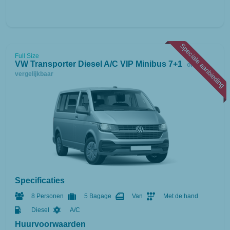
Speciale aanbieding
Full Size
VW Transporter Diesel A/C VIP Minibus 7+1
of
vergelijkbaar
Specificaties
8 Personen
5 Bagage
Van
Met de hand
Diesel
A/C
Huurvoorwaarden