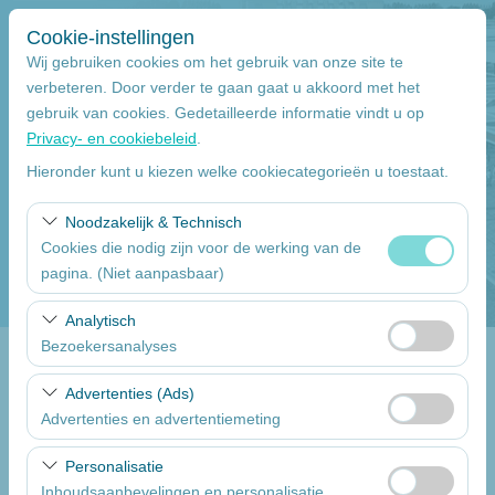
Cookie-instellingen
Wij gebruiken cookies om het gebruik van onze site te
verbeteren. Door verder te gaan gaat u akkoord met het
gebruik van cookies. Gedetailleerde informatie vindt u op
Pickup Locatie
Privacy- en cookiebeleid
.
Mersin
Hieronder kunt u kiezen welke cookiecategorieën u toestaat.
Noodzakelijk & Technisch
Wilt u de auto inleveren op een ander locatie
Cookies die nodig zijn voor de werking van de
pagina. (Niet aanpasbaar)
Pickup datum
Deze cookies zijn noodzakelijk voor het correct
Analytisch
09:00
functioneren van de site, beveiliging, sessiebeheer en
Bezoekersanalyses
basisfunctionaliteiten. Ze kunnen niet worden
inlever datum & uur
Deze cookies stellen ons in staat te analyseren hoe onze
uitgeschakeld.
Advertenties (Ads)
website wordt gebruikt (aantal bezoekers, meest
Advertenties en advertentiemeting
09:00
bezochte pagina’s, gebruikersgedrag). Deze gegevens
Deze cookies stellen ons in staat om gepersonaliseerde
worden gebruikt om de prestaties van de website te
Personalisatie
advertenties te tonen op basis van uw interesses en de
meten en de gebruikerservaring voortdurend te
Een lijst van de auto's
Inhoudsaanbevelingen en personalisatie