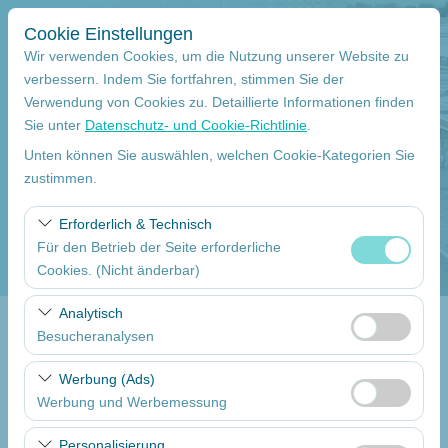
Cookie Einstellungen
Wir verwenden Cookies, um die Nutzung unserer Website zu
verbessern. Indem Sie fortfahren, stimmen Sie der
Verwendung von Cookies zu. Detaillierte Informationen finden
Abholstation
Sie unter
Datenschutz- und Cookie-Richtlinie
.
Mersin Çukurova Internationaler Flughafen Internationale Flüge
Unten können Sie auswählen, welchen Cookie-Kategorien Sie
zustimmen.
Eine andere Rückgabestation auswählen
Erforderlich & Technisch
Für den Betrieb der Seite erforderliche
Abholdatum
Cookies. (Nicht änderbar)
09:00
Diese Cookies sind für das ordnungsgemäße
Analytisch
Funktionieren der Website, die Sicherheit, die
Besucheranalysen
Return date
Sitzungsverwaltung und grundlegende Funktionen
Diese Cookies ermöglichen es uns, zu analysieren, wie
erforderlich. Sie können nicht deaktiviert werden.
Werbung (Ads)
09:00
unsere Website genutzt wird (Besucherzahl,
Werbung und Werbemessung
meistbesuchte Seiten, Nutzerverhalten). Diese Daten
Diese Cookies ermöglichen es uns, Ihnen auf Ihre
werden verwendet, um die Leistung der Website zu
Autos Auflisten
Personalisierung