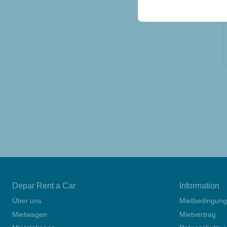
gespeichert werden.
Depar Rent a Car
Information
Über uns
Mietbedingun
Mietwagen
Mietvertrag