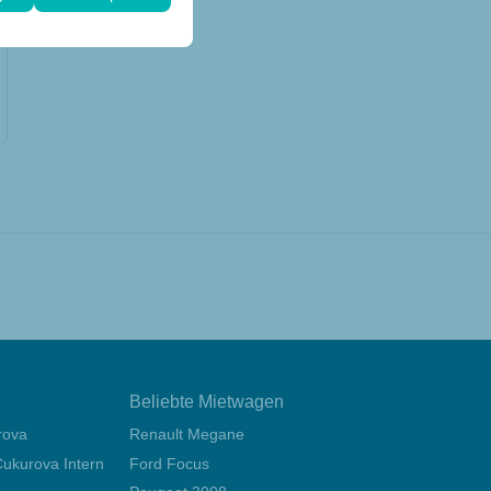
Beliebte Mietwagen
rova
Renault Megane
ukurova International Airport
Ford Focus