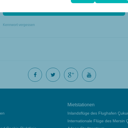
Anmelden
Kennwort vergessen
Mietstationen
gen
Inlandsflüge des Flughafen Çuku
Internationale Flüge des Mersin Ç