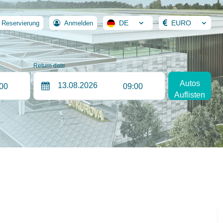
DE
EURO
 Reservierung
Anmelden
Return date
Autos
:00
09:00
Auflisten