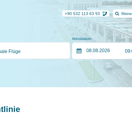
+90 532 113 63 93
Meine
Abholdatum
09
nale Flüge
linie