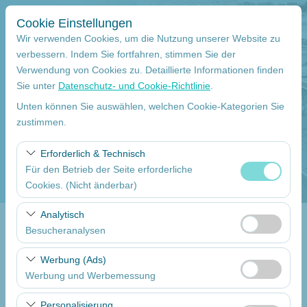
Cookie Einstellungen
Wir verwenden Cookies, um die Nutzung unserer Website zu
verbessern. Indem Sie fortfahren, stimmen Sie der
Verwendung von Cookies zu. Detaillierte Informationen finden
Abholstation
Sie unter
Datenschutz- und Cookie-Richtlinie
.
Mersin Çukurova Internationaler Flughafen Internationale Flüge
Unten können Sie auswählen, welchen Cookie-Kategorien Sie
zustimmen.
Eine andere Rückgabestation auswählen
Erforderlich & Technisch
Für den Betrieb der Seite erforderliche
Abholdatum
Cookies. (Nicht änderbar)
09:00
Diese Cookies sind für das ordnungsgemäße
Analytisch
Funktionieren der Website, die Sicherheit, die
Besucheranalysen
Return date
Sitzungsverwaltung und grundlegende Funktionen
Diese Cookies ermöglichen es uns, zu analysieren, wie
erforderlich. Sie können nicht deaktiviert werden.
Werbung (Ads)
09:00
unsere Website genutzt wird (Besucherzahl,
Werbung und Werbemessung
meistbesuchte Seiten, Nutzerverhalten). Diese Daten
Diese Cookies ermöglichen es uns, Ihnen auf Ihre
werden verwendet, um die Leistung der Website zu
Autos Auflisten
Personalisierung