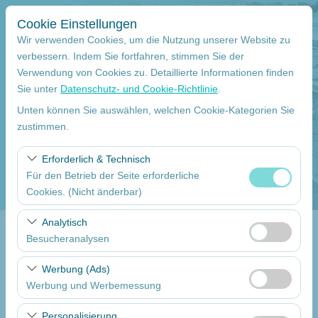
Cookie Einstellungen
Wir verwenden Cookies, um die Nutzung unserer Website zu
verbessern. Indem Sie fortfahren, stimmen Sie der
Verwendung von Cookies zu. Detaillierte Informationen finden
Abholstation
Sie unter
Datenschutz- und Cookie-Richtlinie
.
Mersin Çukurova Internationaler Flughafen Internationale Flüge
Unten können Sie auswählen, welchen Cookie-Kategorien Sie
zustimmen.
Eine andere Rückgabestation auswählen
Erforderlich & Technisch
Für den Betrieb der Seite erforderliche
Abholdatum
Cookies. (Nicht änderbar)
09:00
Diese Cookies sind für das ordnungsgemäße
Analytisch
Funktionieren der Website, die Sicherheit, die
Besucheranalysen
Return date
Sitzungsverwaltung und grundlegende Funktionen
Diese Cookies ermöglichen es uns, zu analysieren, wie
erforderlich. Sie können nicht deaktiviert werden.
Werbung (Ads)
09:00
unsere Website genutzt wird (Besucherzahl,
Werbung und Werbemessung
meistbesuchte Seiten, Nutzerverhalten). Diese Daten
Diese Cookies ermöglichen es uns, Ihnen auf Ihre
werden verwendet, um die Leistung der Website zu
Autos Auflisten
Personalisierung