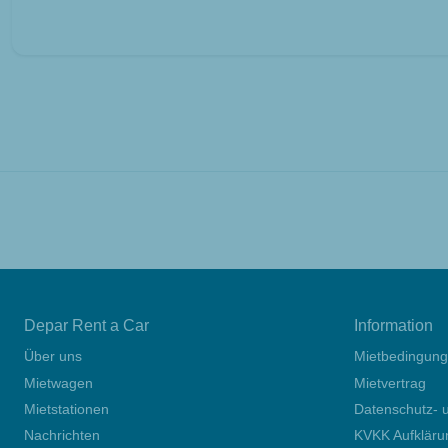
Depar Rent a Car
Information
Über uns
Mietbedingun
Mietwagen
Mietvertrag
Mietstationen
Datenschutz- u
Nachrichten
KVKK Aufkläru