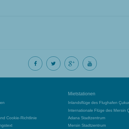
Mietstationen
gen
Inlandsflüge des Flughafen Çuku
Internationale Flüge des Mersin Ç
nd Cookie-Richtlinie
Adana Stadtzentrum
ngstext
Mersin Stadtzentrum