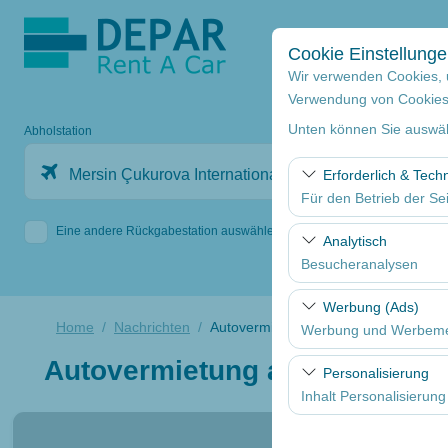
Cookie Einstellung
Wir verwenden Cookies, 
Verwendung von Cookies z
Unten können Sie auswäh
Abholstation
Mersin Çukurova Internationaler Flughafen Internatio
Erforderlich & Tech
Für den Betrieb der Sei
Eine andere Rückgabestation auswählen
Diese Cookies sind für
Analytisch
und grundlegende Funkt
Besucheranalysen
Diese Cookies ermöglic
Werbung (Ads)
Seiten, Nutzerverhalte
Home
Nachrichten
Autovermietung am internationalen 
Werbung und Werbem
Benutzererfahrung kont
Autovermietung am internati
Diese Cookies ermöglic
Personalisierung
und die Wirksamkeit u
Inhalt Personalisierung
Diese Cookies werden v