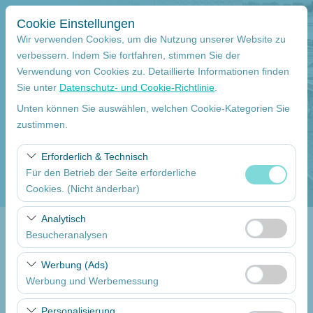
Cookie Einstellungen
Wir verwenden Cookies, um die Nutzung unserer Website zu
verbessern. Indem Sie fortfahren, stimmen Sie der
Verwendung von Cookies zu. Detaillierte Informationen finden
Abholstation
Sie unter
Datenschutz- und Cookie-Richtlinie
.
Mersin Çukurova Internationaler Flughafen Internationale Flüge
Unten können Sie auswählen, welchen Cookie-Kategorien Sie
zustimmen.
Eine andere Rückgabestation auswählen
Erforderlich & Technisch
Für den Betrieb der Seite erforderliche
Abholdatum
Cookies. (Nicht änderbar)
09:00
Diese Cookies sind für das ordnungsgemäße
Analytisch
Funktionieren der Website, die Sicherheit, die
Besucheranalysen
Return date
Sitzungsverwaltung und grundlegende Funktionen
Diese Cookies ermöglichen es uns, zu analysieren, wie
erforderlich. Sie können nicht deaktiviert werden.
Werbung (Ads)
09:00
unsere Website genutzt wird (Besucherzahl,
Werbung und Werbemessung
meistbesuchte Seiten, Nutzerverhalten). Diese Daten
Diese Cookies ermöglichen es uns, Ihnen auf Ihre
werden verwendet, um die Leistung der Website zu
Autos Auflisten
Personalisierung