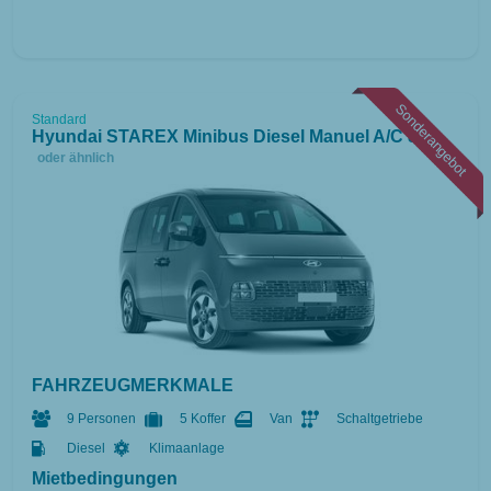
Sonderangebot
Standard
Hyundai STAREX Minibus Diesel Manuel A/C 8+1
oder ähnlich
FAHRZEUGMERKMALE
9 Personen
5 Koffer
Van
Schaltgetriebe
Diesel
Klimaanlage
Mietbedingungen