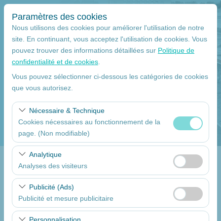
Paramètres des cookies
Nous utilisons des cookies pour améliorer l'utilisation de notre
site. En continuant, vous acceptez l'utilisation de cookies. Vous
pouvez trouver des informations détaillées sur
Politique de
Lieu de ramassage
confidentialité et de cookies
.
Mersin
Vous pouvez sélectionner ci-dessous les catégories de cookies
que vous autorisez.
Je déposerai la voiture à un autre endroit.
Nécessaire & Technique
Cookies nécessaires au fonctionnement de la
La date et l'heure du ramassage
page. (Non modifiable)
09:00
Ces cookies sont nécessaires au bon fonctionnement du
Analytique
site, à la sécurité, à la gestion des sessions et aux
Analyses des visiteurs
Return date
fonctionnalités de base. Ils ne peuvent pas être
Ces cookies nous permettent d’analyser la manière dont
désactivés.
Publicité (Ads)
09:00
notre site est utilisé (nombre de visiteurs, pages les plus
Publicité et mesure publicitaire
consultées, comportements des utilisateurs). Ces
Ces cookies nous permettent d’afficher des publicités
données sont utilisées pour mesurer les performances
Dressez la liste des voitures
Personnalisation