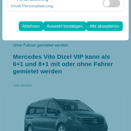
Interessen abgestimmte personalisierte Werbung
messen und die Benutzererfahrung kontinuierlich zu
Inhalt Personalisierung
anzuzeigen und die Wirksamkeit unserer
verbessern.
Diese Cookies werden verwendet, um die Konsistenz
Werbekampagnen zu messen (Impressionen, Klickrate).
und Kontinuität Ihres Erlebnisses auf der Plattform
Ablehnen
Auswahl bestätigen
Alle akzeptieren
sicherzustellen, indem Ihre
Home
Flotte
Benutzeroberflächeneinstellungen, Sprachpräferenzen
Mercedes Vito Dizel VIP kann als 6+1 und 8+1 mit oder
und andere Konfigurationen gespeichert werden.
ohne Fahrer gemietet werden
Mercedes Vito Dizel VIP kann als
6+1 und 8+1 mit oder ohne Fahrer
gemietet werden
oder ähnlich