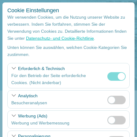
Cookie Einstellungen
Wir verwenden Cookies, um die Nutzung unserer Website zu
verbessern. Indem Sie fortfahren, stimmen Sie der
Verwendung von Cookies zu. Detaillierte Informationen finden
Abholstation
Sie unter
Datenschutz- und Cookie-Richtlinie
.
Mersin Çukurova Internationaler Flughafen Internationale Flüge
Unten können Sie auswählen, welchen Cookie-Kategorien Sie
zustimmen.
Eine andere Rückgabestation auswählen
Erforderlich & Technisch
Für den Betrieb der Seite erforderliche
Abholdatum
Cookies. (Nicht änderbar)
09:00
Diese Cookies sind für das ordnungsgemäße
Analytisch
Funktionieren der Website, die Sicherheit, die
Besucheranalysen
Return date
Sitzungsverwaltung und grundlegende Funktionen
Diese Cookies ermöglichen es uns, zu analysieren, wie
erforderlich. Sie können nicht deaktiviert werden.
Werbung (Ads)
09:00
unsere Website genutzt wird (Besucherzahl,
Werbung und Werbemessung
meistbesuchte Seiten, Nutzerverhalten). Diese Daten
Diese Cookies ermöglichen es uns, Ihnen auf Ihre
werden verwendet, um die Leistung der Website zu
Autos Auflisten
Personalisierung