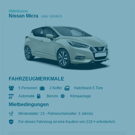
Mittelklasse
Nissan Micra
oder ähnlich
FAHRZEUGMERKMALE
5 Personen
2 Koffer
Hatchback 5 Türe
Automatik
Benzin
Klimaanlage
Mietbedingungen
Mindestalter: 23 - Führerscheinalter: 3 Jahr(e)
Für dieses Fahrzeug ist eine Kaution von 218 ¤ erforderlich.