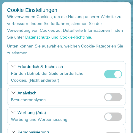
Cookie Einstellungen
Wir verwenden Cookies, um die Nutzung unserer Website zu
verbessern. Indem Sie fortfahren, stimmen Sie der
Verwendung von Cookies zu. Detaillierte Informationen finden
Abholstation
Sie unter
Datenschutz- und Cookie-Richtlinie
.
Mersin Çukurova Internationaler Flughafen Internationale Flüge
Unten können Sie auswählen, welchen Cookie-Kategorien Sie
zustimmen.
Eine andere Rückgabestation auswählen
Erforderlich & Technisch
Für den Betrieb der Seite erforderliche
Abholdatum
Cookies. (Nicht änderbar)
09:00
Diese Cookies sind für das ordnungsgemäße
Analytisch
Funktionieren der Website, die Sicherheit, die
Besucheranalysen
Return date
Sitzungsverwaltung und grundlegende Funktionen
Diese Cookies ermöglichen es uns, zu analysieren, wie
erforderlich. Sie können nicht deaktiviert werden.
Werbung (Ads)
09:00
unsere Website genutzt wird (Besucherzahl,
Werbung und Werbemessung
meistbesuchte Seiten, Nutzerverhalten). Diese Daten
Diese Cookies ermöglichen es uns, Ihnen auf Ihre
werden verwendet, um die Leistung der Website zu
Autos Auflisten
Personalisierung