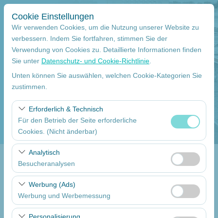
Cookie Einstellungen
Wir verwenden Cookies, um die Nutzung unserer Website zu
verbessern. Indem Sie fortfahren, stimmen Sie der
Verwendung von Cookies zu. Detaillierte Informationen finden
Abholstation
Sie unter
Datenschutz- und Cookie-Richtlinie
.
Mersin Çukurova Internationaler Flughafen Internationale Flüge
Unten können Sie auswählen, welchen Cookie-Kategorien Sie
zustimmen.
Eine andere Rückgabestation auswählen
Erforderlich & Technisch
Für den Betrieb der Seite erforderliche
Abholdatum
Cookies. (Nicht änderbar)
09:00
Diese Cookies sind für das ordnungsgemäße
Analytisch
Funktionieren der Website, die Sicherheit, die
Besucheranalysen
Return date
Sitzungsverwaltung und grundlegende Funktionen
Diese Cookies ermöglichen es uns, zu analysieren, wie
erforderlich. Sie können nicht deaktiviert werden.
Werbung (Ads)
09:00
unsere Website genutzt wird (Besucherzahl,
Werbung und Werbemessung
meistbesuchte Seiten, Nutzerverhalten). Diese Daten
Diese Cookies ermöglichen es uns, Ihnen auf Ihre
werden verwendet, um die Leistung der Website zu
Autos Auflisten
Personalisierung