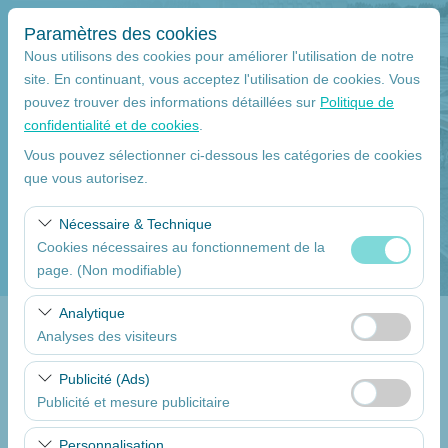
Paramètres des cookies
Nous utilisons des cookies pour améliorer l'utilisation de notre
site. En continuant, vous acceptez l'utilisation de cookies. Vous
pouvez trouver des informations détaillées sur
Politique de
Lieu de ramassage
confidentialité et de cookies
.
Mersin
Vous pouvez sélectionner ci-dessous les catégories de cookies
que vous autorisez.
Je déposerai la voiture à un autre endroit.
Nécessaire & Technique
Cookies nécessaires au fonctionnement de la
La date et l'heure du ramassage
page. (Non modifiable)
09:00
Ces cookies sont nécessaires au bon fonctionnement du
Analytique
site, à la sécurité, à la gestion des sessions et aux
Analyses des visiteurs
Return date
fonctionnalités de base. Ils ne peuvent pas être
Ces cookies nous permettent d’analyser la manière dont
désactivés.
Publicité (Ads)
09:00
notre site est utilisé (nombre de visiteurs, pages les plus
Publicité et mesure publicitaire
consultées, comportements des utilisateurs). Ces
Ces cookies nous permettent d’afficher des publicités
données sont utilisées pour mesurer les performances
Dressez la liste des voitures
Personnalisation