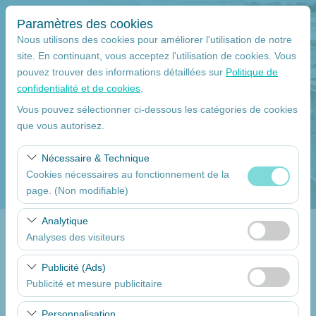
Paramètres des cookies
Nous utilisons des cookies pour améliorer l'utilisation de notre
site. En continuant, vous acceptez l'utilisation de cookies. Vous
pouvez trouver des informations détaillées sur
Politique de
Lieu de ramassage
confidentialité et de cookies
.
Mersin
Vous pouvez sélectionner ci-dessous les catégories de cookies
que vous autorisez.
Je déposerai la voiture à un autre endroit.
Nécessaire & Technique
Cookies nécessaires au fonctionnement de la
La date et l'heure du ramassage
page. (Non modifiable)
09:00
Ces cookies sont nécessaires au bon fonctionnement du
Analytique
site, à la sécurité, à la gestion des sessions et aux
Analyses des visiteurs
Return date
fonctionnalités de base. Ils ne peuvent pas être
Ces cookies nous permettent d’analyser la manière dont
désactivés.
Publicité (Ads)
09:00
notre site est utilisé (nombre de visiteurs, pages les plus
Publicité et mesure publicitaire
consultées, comportements des utilisateurs). Ces
Ces cookies nous permettent d’afficher des publicités
données sont utilisées pour mesurer les performances
Dressez la liste des voitures
Personnalisation