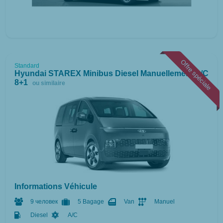
Offre spéciale
Standard
Hyundai STAREX Minibus Diesel Manuellement A/C
8+1
ou similaire
Informations Véhicule
9 человек
5 Bagage
Van
Manuel
Diesel
A/C