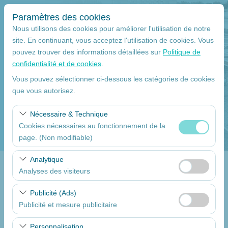
Paramètres des cookies
Nous utilisons des cookies pour améliorer l'utilisation de notre
site. En continuant, vous acceptez l'utilisation de cookies. Vous
pouvez trouver des informations détaillées sur
Politique de
Lieu de ramassage
confidentialité et de cookies
.
Mersin
Vous pouvez sélectionner ci-dessous les catégories de cookies
que vous autorisez.
Je déposerai la voiture à un autre endroit.
Nécessaire & Technique
Cookies nécessaires au fonctionnement de la
La date et l'heure du ramassage
page. (Non modifiable)
09:00
Ces cookies sont nécessaires au bon fonctionnement du
Analytique
site, à la sécurité, à la gestion des sessions et aux
Analyses des visiteurs
Return date
fonctionnalités de base. Ils ne peuvent pas être
Ces cookies nous permettent d’analyser la manière dont
désactivés.
Publicité (Ads)
09:00
notre site est utilisé (nombre de visiteurs, pages les plus
Publicité et mesure publicitaire
consultées, comportements des utilisateurs). Ces
Ces cookies nous permettent d’afficher des publicités
données sont utilisées pour mesurer les performances
Dressez la liste des voitures
Personnalisation