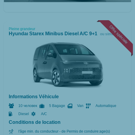
Offre spéciale
Pleine grandeur
Hyundaı Starex Minibus Diesel A/C 9+1
ou similaire
Informations Véhicule
10 человек
5 Bagage
Van
Automatique
Diesel
A/C
Conditions de location
l'âge min. du conducteur - de Permis de conduire:age(s)