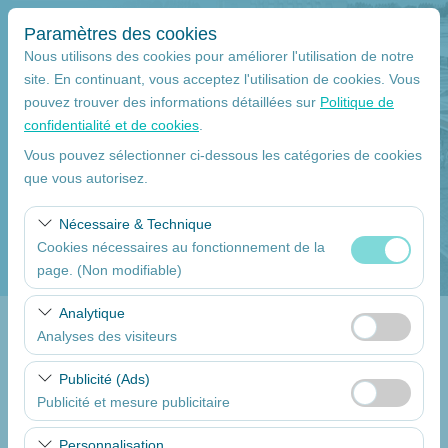
Paramètres des cookies
Nous utilisons des cookies pour améliorer l'utilisation de notre
site. En continuant, vous acceptez l'utilisation de cookies. Vous
pouvez trouver des informations détaillées sur
Politique de
Lieu de ramassage
confidentialité et de cookies
.
Mersin
Vous pouvez sélectionner ci-dessous les catégories de cookies
que vous autorisez.
Je déposerai la voiture à un autre endroit.
Nécessaire & Technique
Cookies nécessaires au fonctionnement de la
La date et l'heure du ramassage
page. (Non modifiable)
09:00
Ces cookies sont nécessaires au bon fonctionnement du
Analytique
site, à la sécurité, à la gestion des sessions et aux
Analyses des visiteurs
Return date
fonctionnalités de base. Ils ne peuvent pas être
Ces cookies nous permettent d’analyser la manière dont
désactivés.
Publicité (Ads)
09:00
notre site est utilisé (nombre de visiteurs, pages les plus
Publicité et mesure publicitaire
consultées, comportements des utilisateurs). Ces
Ces cookies nous permettent d’afficher des publicités
données sont utilisées pour mesurer les performances
Dressez la liste des voitures
Personnalisation