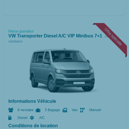
Offre spéciale
Pleine grandeur
VW Transporter Diesel A/C VIP Minibus 7+1
ou
similaire
Informations Véhicule
8 человек
5 Bagage
Van
Manuel
Diesel
A/C
Conditions de location