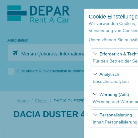
Cookie Einstellung
Wir verwenden Cookies, 
Verwendung von Cookies z
Unten können Sie auswäh
Abholstation
Mersin Çukurova Internationaler Flughafen Internatio
Erforderlich & Tech
Für den Betrieb der Sei
Eine andere Rückgabestation auswählen
Diese Cookies sind für
Analytisch
und grundlegende Funkt
Besucheranalysen
Diese Cookies ermöglic
Werbung (Ads)
Seiten, Nutzerverhalte
Home
Flotte
DACIA DUSTER 4X4 1.5 dCI 110 bg
Werbung und Werbem
Benutzererfahrung kont
DACIA DUSTER 4X4 1.5 dCI 1
Diese Cookies ermöglic
Personalisierung
und die Wirksamkeit u
Inhalt Personalisierung
Diese Cookies werden v