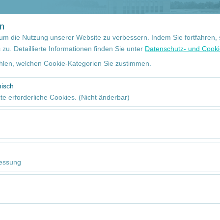
+90 532 113 63 93
Meine
en
um die Nutzung unserer Website zu verbessern. Indem Sie fortfahren,
u. Detaillierte Informationen finden Sie unter
Datenschutz- und Cookie
len, welchen Cookie-Kategorien Sie zustimmen.
Abholdatum
09
nale Flüge
nisch
te erforderliche Cookies. (Nicht änderbar)
 das ordnungsgemäße Funktionieren der Website, die Sicherheit, die S
ionen erforderlich. Sie können nicht deaktiviert werden.
hen es uns, zu analysieren, wie unsere Website genutzt wird (Besuche
n). Diese Daten werden verwendet, um die Leistung der Website zu me
essung
inuierlich zu verbessern.
10 bg
hen es uns, Ihnen auf Ihre Interessen abgestimmte personalisierte W
oder ähnlich
nserer Werbekampagnen zu messen (Impressionen, Klickrate).
erwendet, um die Konsistenz und Kontinuität Ihres Erlebnisses auf der