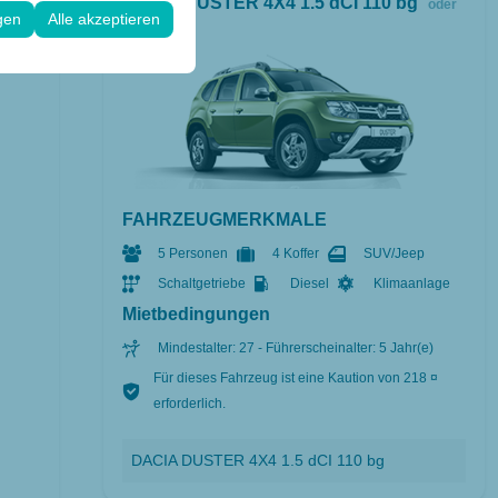
DACIA DUSTER 4X4 1.5 dCI 110 bg
oder
 Konfigurationen
gen
Alle akzeptieren
ähnlich
FAHRZEUGMERKMALE
5 Personen
4 Koffer
SUV/Jeep
Schaltgetriebe
Diesel
Klimaanlage
Mietbedingungen
Mindestalter: 27 - Führerscheinalter: 5 Jahr(e)
Für dieses Fahrzeug ist eine Kaution von 218 ¤
erforderlich.
DACIA DUSTER 4X4 1.5 dCI 110 bg