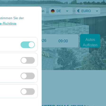
DE
EURO
 Reservierung
Anmelden
 stimmen Sie der
-Richtlinie
.
Return date
Autos
:00
09:00
Auflisten
itzungsverwaltung
rzahl, meistbesuchte
ssen und die
erbung anzuzeigen
 Plattform
Kompakt