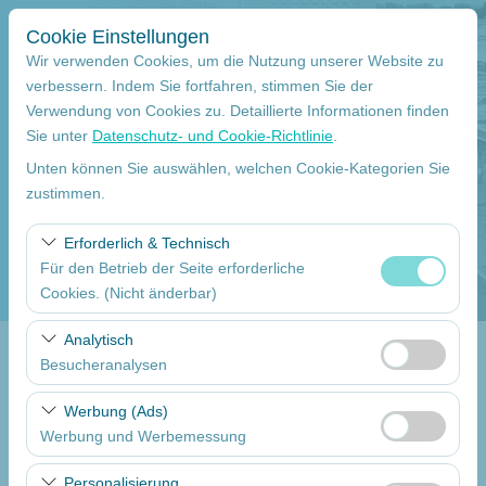
Cookie Einstellungen
Wir verwenden Cookies, um die Nutzung unserer Website zu
verbessern. Indem Sie fortfahren, stimmen Sie der
Verwendung von Cookies zu. Detaillierte Informationen finden
Abholstation
Sie unter
Datenschutz- und Cookie-Richtlinie
.
Mersin Çukurova Internationaler Flughafen Internationale Flüge
Unten können Sie auswählen, welchen Cookie-Kategorien Sie
zustimmen.
Eine andere Rückgabestation auswählen
Erforderlich & Technisch
Für den Betrieb der Seite erforderliche
Abholdatum
Cookies. (Nicht änderbar)
09:00
Diese Cookies sind für das ordnungsgemäße
Analytisch
Funktionieren der Website, die Sicherheit, die
Besucheranalysen
Return date
Sitzungsverwaltung und grundlegende Funktionen
Diese Cookies ermöglichen es uns, zu analysieren, wie
erforderlich. Sie können nicht deaktiviert werden.
Werbung (Ads)
09:00
unsere Website genutzt wird (Besucherzahl,
Werbung und Werbemessung
meistbesuchte Seiten, Nutzerverhalten). Diese Daten
Diese Cookies ermöglichen es uns, Ihnen auf Ihre
werden verwendet, um die Leistung der Website zu
Autos Auflisten
Personalisierung