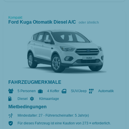
Kompakt
Ford Kuga Otomatik Diesel A/C
oder ähnlich
FAHRZEUGMERKMALE
5 Personen
4 Koffer
SUV/Jeep
Automatik
Diesel
Klimaanlage
Mietbedingungen
Mindestalter: 27 - Führerscheinalter: 5 Jahr(e)
Für dieses Fahrzeug ist eine Kaution von 273 ¤ erforderlich.